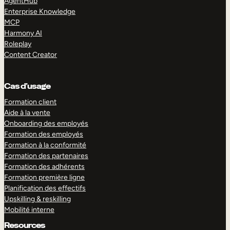
AgentHub
Enterprise Knowledge
MCP
Harmony AI
Roleplay
Content Creator
Cas d’usage
Formation client
Aide à la vente
Onboarding des employés
Formation des employés
Formation à la conformité
Formation des partenaires
Formation des adhérents
Formation première ligne
Planification des effectifs
Upskilling & reskilling
Mobilité interne
Resources