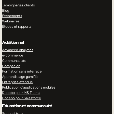
Témoignages clients
Blog
Événements
Webinaires
Études et rapports
Additionnel
Advanced Analytics
e-commerce
Communautés
Companion
Formation sans interface
Apprentissage gamifié
Entreprise étendue
Publication d’applications mobiles
Docebo pour MS Teams
Docebo pour Salesforce
Éducation et communauté
Support Hub