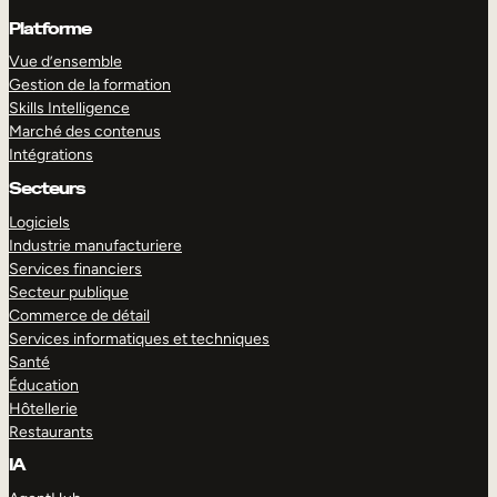
Platforme
Vue d’ensemble
Gestion de la formation
Skills Intelligence
Marché des contenus
Intégrations
Secteurs
Logiciels
Industrie manufacturiere
Services financiers
Secteur publique
Commerce de détail
Services informatiques et techniques
Santé
Éducation
Hôtellerie
Restaurants
IA