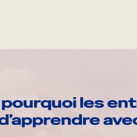
pourquoi les ent
d’apprendre av