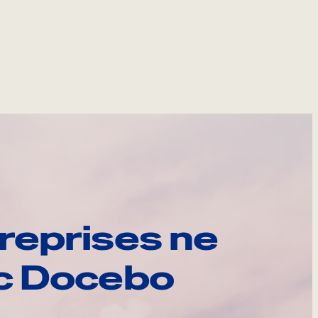
reprises ne
ec Docebo