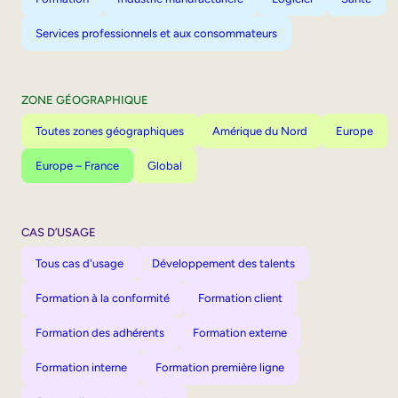
Services professionnels et aux consommateurs
ZONE GÉOGRAPHIQUE
Toutes zones géographiques
Amérique du Nord
Europe
Europe – France
Global
CAS D’USAGE
Tous cas d'usage
Développement des talents
Formation à la conformité
Formation client
Formation des adhérents
Formation externe
Formation interne
Formation première ligne