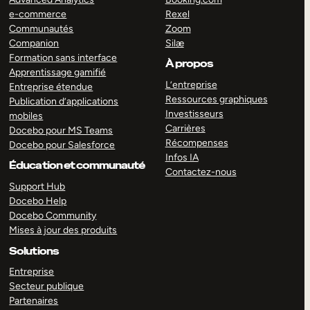
e-commerce
Rexel
Communautés
Zoom
Companion
Silæ
Formation sans interface
À propos
Apprentissage gamifié
L’entreprise
Entreprise étendue
Ressources graphiques
Publication d’applications
Investisseurs
mobiles
Carrières
Docebo pour MS Teams
Récompenses
Docebo pour Salesforce
Infos IA
Éducation et communauté
Contactez-nous
Support Hub
Docebo Help
Docebo Community
Mises à jour des produits
Solutions
Entreprise
Secteur publique
Partenaires