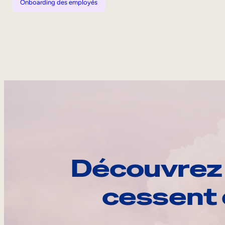
Onboarding des employés
Découvrez 
cessent 