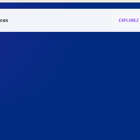
ces
EXPLOREZ
és
on fonctio
té
e
 preuve.