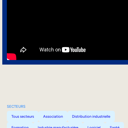
SECTEURS
Tous secteurs
Association
Distribution industrielle
Formation
Industrie manufacturière
Logiciel
Santé