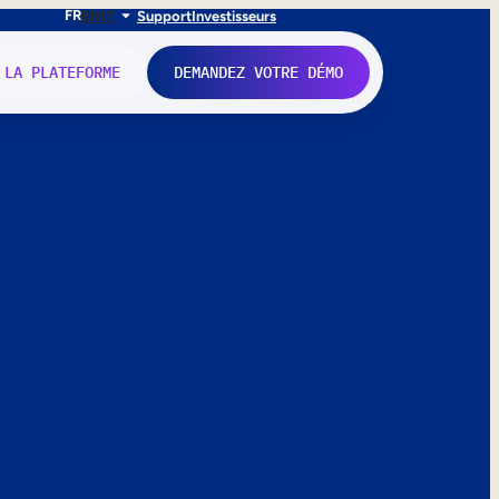
FR
EN
IT
Support
Investisseurs
 LA PLATEFORME
DEMANDEZ VOTRE DÉMO
nne.