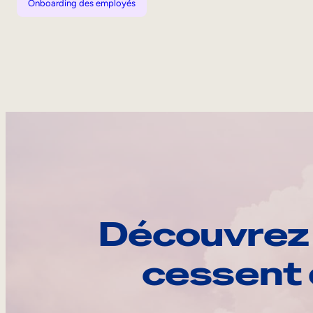
Onboarding des employés
Découvrez 
cessent 