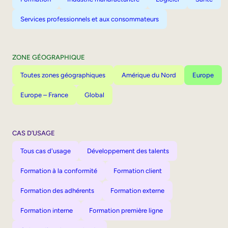
Services professionnels et aux consommateurs
ZONE GÉOGRAPHIQUE
Toutes zones géographiques
Amérique du Nord
Europe
Europe – France
Global
CAS D’USAGE
Tous cas d'usage
Développement des talents
Formation à la conformité
Formation client
Formation des adhérents
Formation externe
Formation interne
Formation première ligne