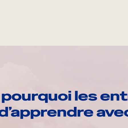
pourquoi les ent
d’apprendre av