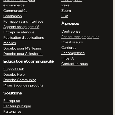
e-commerce
Rexel
Communautés
Zoom
Companion
Silæ
Formation sans interface
À propos
Apprentissage gamifié
L’entreprise
Entreprise étendue
Ressources graphiques
Publication d’applications
Investisseurs
mobiles
Carrières
Docebo pour MS Teams
Récompenses
Docebo pour Salesforce
Infos IA
Éducation et communauté
Contactez-nous
Support Hub
Docebo Help
Docebo Community
Mises à jour des produits
Solutions
Entreprise
Secteur publique
Partenaires