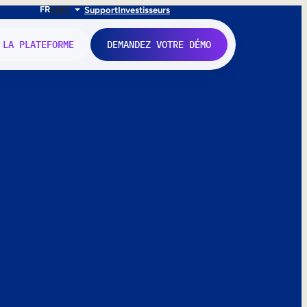
FR
EN
IT
Support
Investisseurs
 LA PLATEFORME
DEMANDEZ VOTRE DÉMO
nne.