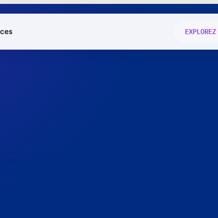
ces
EXPLOREZ
és
on fonctio
té
e
 preuve.