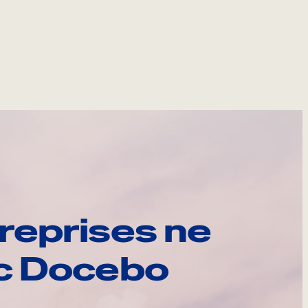
reprises ne
ec Docebo