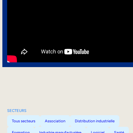
SECTEURS
Tous secteurs
Association
Distribution industrielle
Formation
Industrie manufacturière
Logiciel
Santé