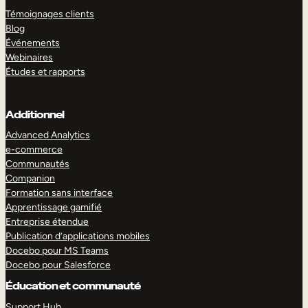
Témoignages clients
Blog
Événements
Webinaires
Études et rapports
Additionnel
Advanced Analytics
e-commerce
Communautés
Companion
Formation sans interface
Apprentissage gamifié
Entreprise étendue
Publication d’applications mobiles
Docebo pour MS Teams
Docebo pour Salesforce
Éducation et communauté
Support Hub