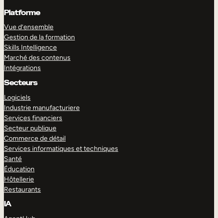
Platforme
Vue d’ensemble
Gestion de la formation
Skills Intelligence
Marché des contenus
Intégrations
Secteurs
Logiciels
Industrie manufacturiere
Services financiers
Secteur publique
Commerce de détail
Services informatiques et techniques
Santé
Éducation
Hôtellerie
Restaurants
IA