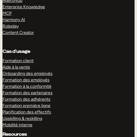
AgentHub
Enterprise Knowledge
MCP
Harmony AI
Roleplay
Content Creator
Cas d’usage
Formation client
Aide à la vente
Onboarding des employés
Formation des employés
Formation à la conformité
Formation des partenaires
Formation des adhérents
Formation première ligne
Planification des effectifs
Upskilling & reskilling
Mobilité interne
Resources