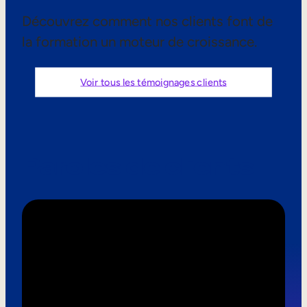
Aide à la vente
Découvrez comment nos clients font de
la formation un moteur de croissance.
Formation à la conformité
Formation première ligne
Voir tous les témoignages clients
Formation externe
Formation client
Paroles de clients
Formation des partenaires
Formation des adhérents
Skills Intelligence
Planification des effectifs
Upskilling & reskilling