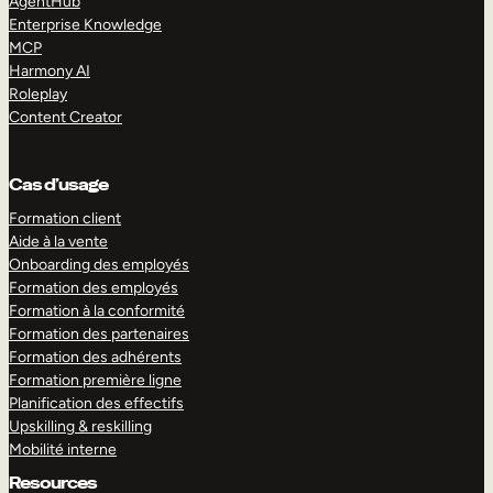
AgentHub
Enterprise Knowledge
MCP
Harmony AI
Roleplay
Content Creator
Cas d’usage
Formation client
Aide à la vente
Onboarding des employés
Formation des employés
Formation à la conformité
Formation des partenaires
Formation des adhérents
Formation première ligne
Planification des effectifs
Upskilling & reskilling
Mobilité interne
Resources