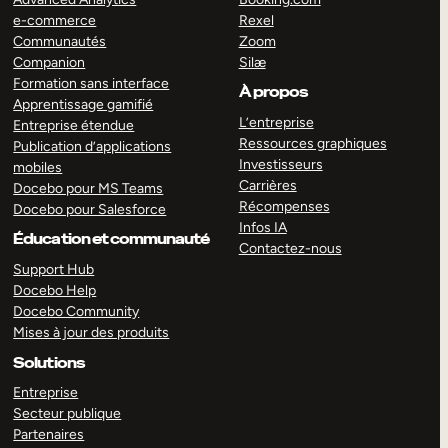
e-commerce
Rexel
Communautés
Zoom
Companion
Silæ
Formation sans interface
À propos
Apprentissage gamifié
L’entreprise
Entreprise étendue
Ressources graphiques
Publication d’applications
Investisseurs
mobiles
Carrières
Docebo pour MS Teams
Récompenses
Docebo pour Salesforce
Infos IA
Éducation et communauté
Contactez-nous
Support Hub
Docebo Help
Docebo Community
Mises à jour des produits
Solutions
Entreprise
Secteur publique
Partenaires