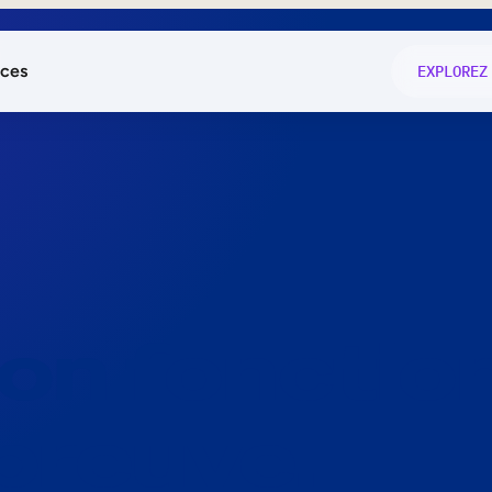
ces
EXPLOREZ
és
on fonctio
té
e
 preuve.