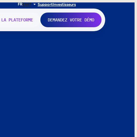
FR
EN
IT
Support
Investisseurs
 LA PLATEFORME
DEMANDEZ VOTRE DÉMO
nne.