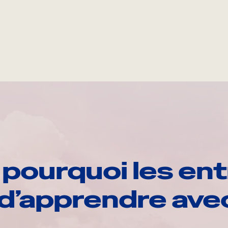
pourquoi les ent
d’apprendre av