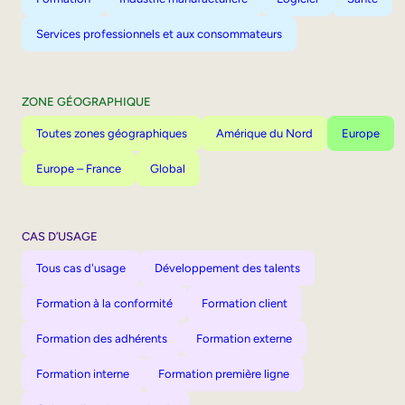
Services professionnels et aux consommateurs
ZONE GÉOGRAPHIQUE
Toutes zones géographiques
Amérique du Nord
Europe
Europe – France
Global
CAS D’USAGE
Tous cas d'usage
Développement des talents
Formation à la conformité
Formation client
Formation des adhérents
Formation externe
Formation interne
Formation première ligne