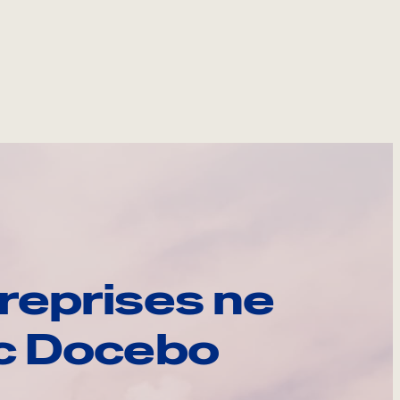
reprises ne
ec Docebo