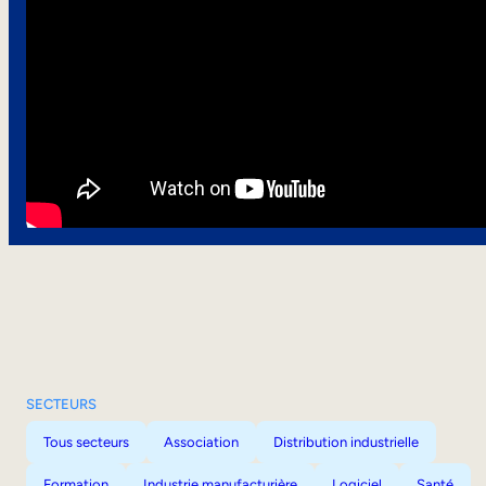
SECTEURS
Tous secteurs
Association
Distribution industrielle
Formation
Industrie manufacturière
Logiciel
Santé