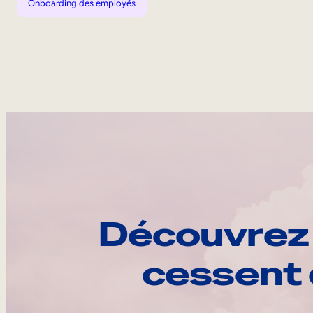
Onboarding des employés
Découvrez 
cessent 