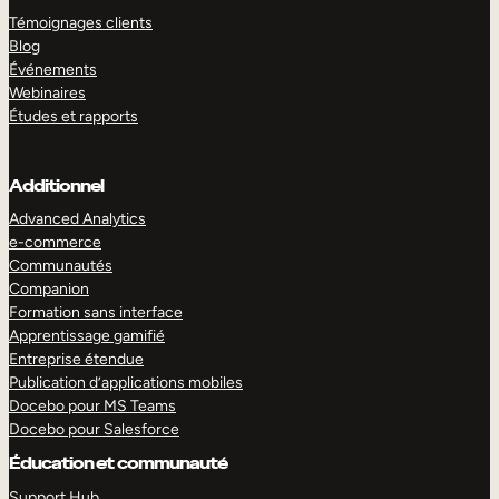
Témoignages clients
Blog
Événements
Webinaires
Études et rapports
Additionnel
Advanced Analytics
e-commerce
Communautés
Companion
Formation sans interface
Apprentissage gamifié
Entreprise étendue
Publication d’applications mobiles
Docebo pour MS Teams
Docebo pour Salesforce
Éducation et communauté
Support Hub