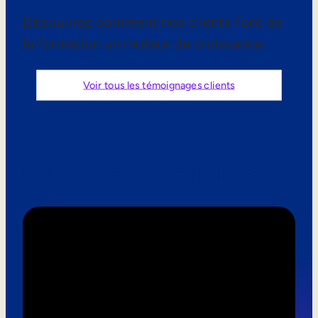
Aide à la vente
Découvrez comment nos clients font de
la formation un moteur de croissance.
Formation à la conformité
Formation première ligne
Voir tous les témoignages clients
Formation externe
Formation client
Paroles de clients
Formation des partenaires
Formation des adhérents
Skills Intelligence
Planification des effectifs
Upskilling & reskilling