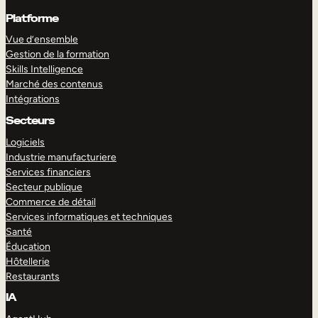
Platforme
Vue d’ensemble
Gestion de la formation
Skills Intelligence
Marché des contenus
Intégrations
Secteurs
Logiciels
Industrie manufacturiere
Services financiers
Secteur publique
Commerce de détail
Services informatiques et techniques
Santé
Éducation
Hôtellerie
Restaurants
IA