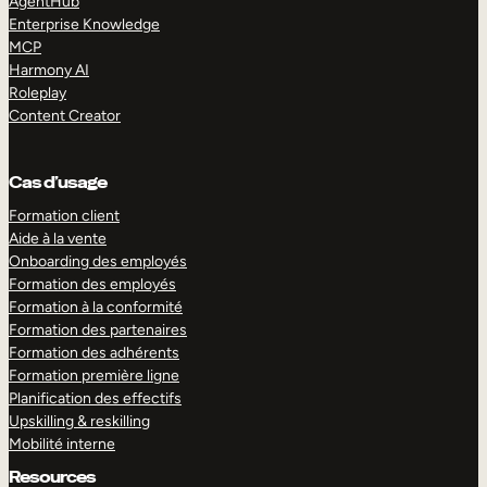
AgentHub
Enterprise Knowledge
MCP
Harmony AI
Roleplay
Content Creator
Cas d’usage
Formation client
Aide à la vente
Onboarding des employés
Formation des employés
Formation à la conformité
Formation des partenaires
Formation des adhérents
Formation première ligne
Planification des effectifs
Upskilling & reskilling
Mobilité interne
Resources