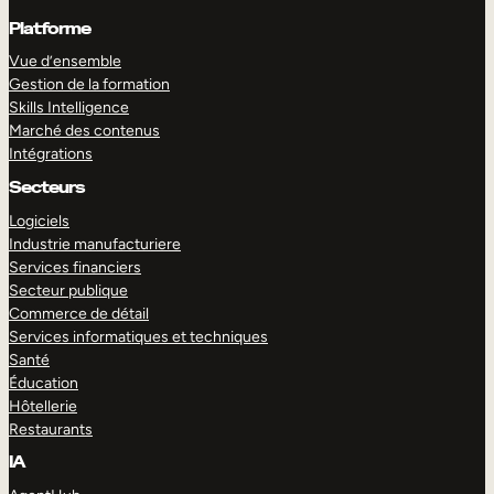
Platforme
Vue d’ensemble
Gestion de la formation
Skills Intelligence
Marché des contenus
Intégrations
Secteurs
Logiciels
Industrie manufacturiere
Services financiers
Secteur publique
Commerce de détail
Services informatiques et techniques
Santé
Éducation
Hôtellerie
Restaurants
IA