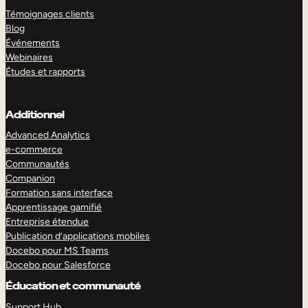
Témoignages clients
Blog
Événements
Webinaires
Études et rapports
Additionnel
Advanced Analytics
e-commerce
Communautés
Companion
Formation sans interface
Apprentissage gamifié
Entreprise étendue
Publication d’applications mobiles
Docebo pour MS Teams
Docebo pour Salesforce
Éducation et communauté
Support Hub