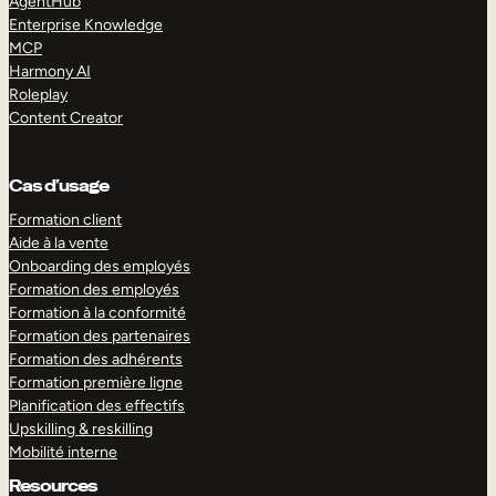
AgentHub
Enterprise Knowledge
MCP
Harmony AI
Roleplay
Content Creator
Cas d’usage
Formation client
Aide à la vente
Onboarding des employés
Formation des employés
Formation à la conformité
Formation des partenaires
Formation des adhérents
Formation première ligne
Planification des effectifs
Upskilling & reskilling
Mobilité interne
Resources