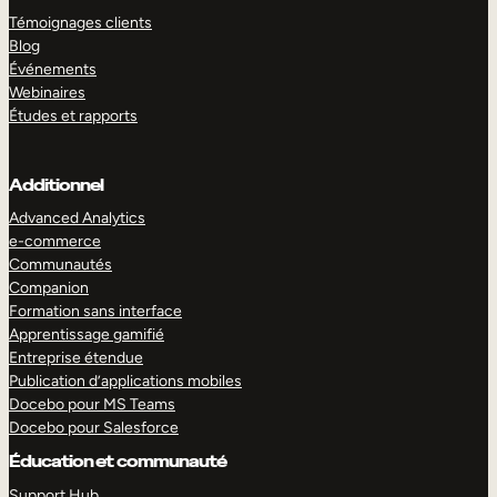
Témoignages clients
Blog
Événements
Webinaires
Études et rapports
Additionnel
Advanced Analytics
e-commerce
Communautés
Companion
Formation sans interface
Apprentissage gamifié
Entreprise étendue
Publication d’applications mobiles
Docebo pour MS Teams
Docebo pour Salesforce
Éducation et communauté
Support Hub