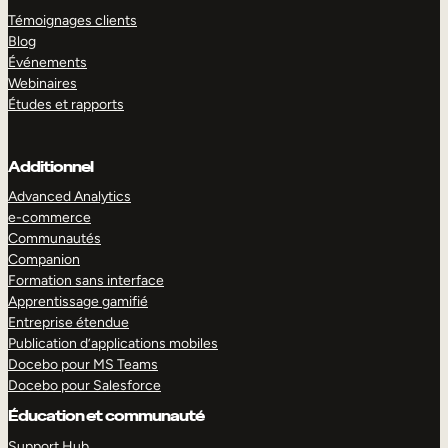
Témoignages clients
Blog
Événements
Webinaires
Études et rapports
Additionnel
Advanced Analytics
e-commerce
Communautés
Companion
Formation sans interface
Apprentissage gamifié
Entreprise étendue
Publication d’applications mobiles
Docebo pour MS Teams
Docebo pour Salesforce
Éducation et communauté
Support Hub