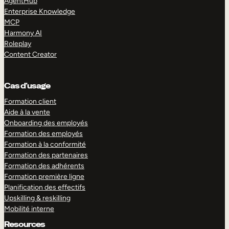
AgentHub
Enterprise Knowledge
MCP
Harmony AI
Roleplay
Content Creator
Cas d’usage
Formation client
Aide à la vente
Onboarding des employés
Formation des employés
Formation à la conformité
Formation des partenaires
Formation des adhérents
Formation première ligne
Planification des effectifs
Upskilling & reskilling
Mobilité interne
Resources