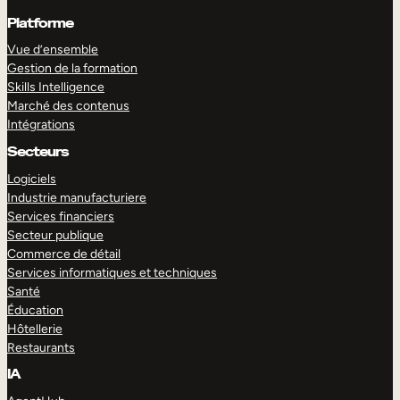
Platforme
Vue d’ensemble
Gestion de la formation
Skills Intelligence
Marché des contenus
Intégrations
Secteurs
Logiciels
Industrie manufacturiere
Services financiers
Secteur publique
Commerce de détail
Services informatiques et techniques
Santé
Éducation
Hôtellerie
Restaurants
IA