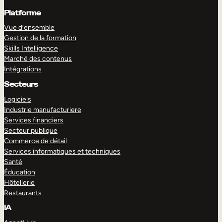
Platforme
Vue d’ensemble
Gestion de la formation
Skills Intelligence
Marché des contenus
Intégrations
Secteurs
Logiciels
Industrie manufacturiere
Services financiers
Secteur publique
Commerce de détail
Services informatiques et techniques
Santé
Éducation
Hôtellerie
Restaurants
IA