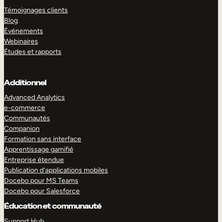
Témoignages clients
Blog
Événements
Webinaires
Études et rapports
Additionnel
Advanced Analytics
e-commerce
Communautés
Companion
Formation sans interface
Apprentissage gamifié
Entreprise étendue
Publication d’applications mobiles
Docebo pour MS Teams
Docebo pour Salesforce
Éducation et communauté
Support Hub