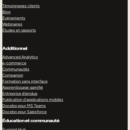
Témoignages clients
Blog
Événements
Webinaires
Études et rapports
Additionnel
Advanced Analytics
e-commerce
Communautés
Companion
Formation sans interface
Apprentissage gamifié
Entreprise étendue
Publication d’applications mobiles
Docebo pour MS Teams
Docebo pour Salesforce
Éducation et communauté
Support Hub