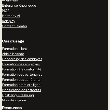
AgentHub
Enterprise Knowledge
MCP
Harmony AI
Roleplay
Content Creator
Cas d’usage
Formation client
Aide à la vente
Onboarding des employés
Formation des employés
Formation à la conformité
Formation des partenaires
Formation des adhérents
Formation première ligne
Planification des effectifs
Upskilling & reskilling
Mobilité interne
Resources