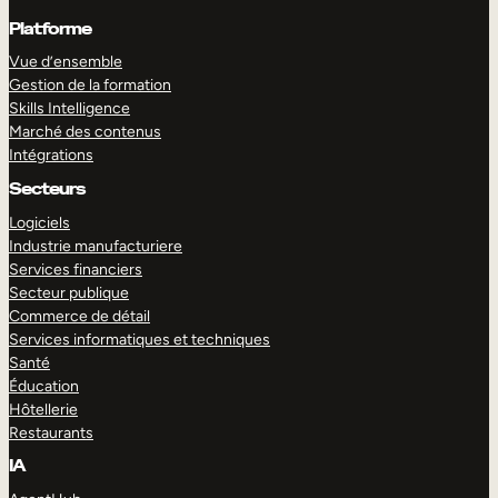
Platforme
Vue d’ensemble
Gestion de la formation
Skills Intelligence
Marché des contenus
Intégrations
Secteurs
Logiciels
Industrie manufacturiere
Services financiers
Secteur publique
Commerce de détail
Services informatiques et techniques
Santé
Éducation
Hôtellerie
Restaurants
IA