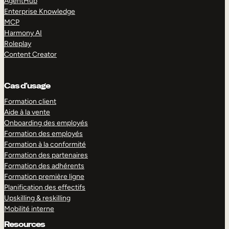
AgentHub
Enterprise Knowledge
MCP
Harmony AI
Roleplay
Content Creator
Cas d’usage
Formation client
Aide à la vente
Onboarding des employés
Formation des employés
Formation à la conformité
Formation des partenaires
Formation des adhérents
Formation première ligne
Planification des effectifs
Upskilling & reskilling
Mobilité interne
Resources