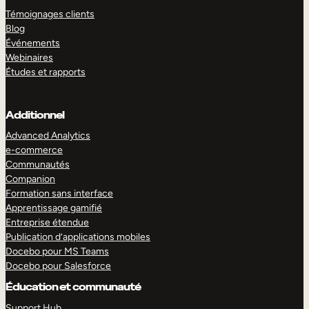
Témoignages clients
Blog
Événements
Webinaires
Études et rapports
Additionnel
Advanced Analytics
e-commerce
Communautés
Companion
Formation sans interface
Apprentissage gamifié
Entreprise étendue
Publication d’applications mobiles
Docebo pour MS Teams
Docebo pour Salesforce
Éducation et communauté
Support Hub