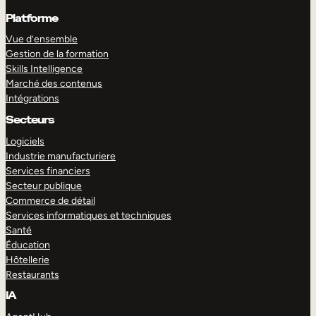
Platforme
Vue d’ensemble
Gestion de la formation
Skills Intelligence
Marché des contenus
Intégrations
Secteurs
Logiciels
Industrie manufacturiere
Services financiers
Secteur publique
Commerce de détail
Services informatiques et techniques
Santé
Éducation
Hôtellerie
Restaurants
IA