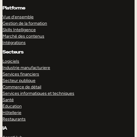
Platforme
Vue d’ensemble
Gestion de la formation
Skills Intelligence
Marché des contenus
Intégrations
Secteurs
Logiciels
Industrie manufacturiere
Services financiers
Secteur publique
Commerce de détail
Services informatiques et techniques
Santé
Éducation
Hôtellerie
Restaurants
IA