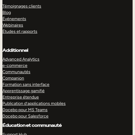
Témoignages clients
Blog
Événements
Webinaires
Études et rapports
Additionnel
Advanced Analytics
e-commerce
Communautés
Companion
Formation sans interface
Apprentissage gamifié
Entreprise étendue
Publication d’applications mobiles
Docebo pour MS Teams
Docebo pour Salesforce
Éducation et communauté
Support Hub