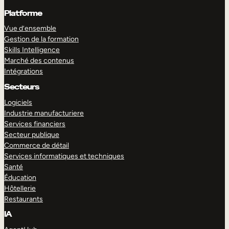
Platforme
Vue d’ensemble
Gestion de la formation
Skills Intelligence
Marché des contenus
Intégrations
Secteurs
Logiciels
Industrie manufacturiere
Services financiers
Secteur publique
Commerce de détail
Services informatiques et techniques
Santé
Éducation
Hôtellerie
Restaurants
IA