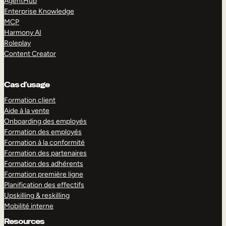
AgentHub
Enterprise Knowledge
MCP
Harmony AI
Roleplay
Content Creator
Cas d’usage
Formation client
Aide à la vente
Onboarding des employés
Formation des employés
Formation à la conformité
Formation des partenaires
Formation des adhérents
Formation première ligne
Planification des effectifs
Upskilling & reskilling
Mobilité interne
Resources