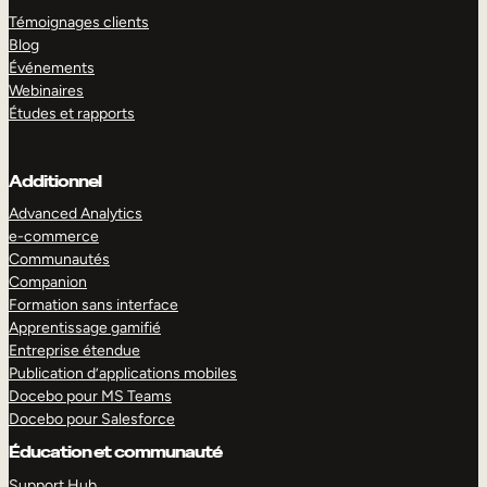
Témoignages clients
Blog
Événements
Webinaires
Études et rapports
Additionnel
Advanced Analytics
e-commerce
Communautés
Companion
Formation sans interface
Apprentissage gamifié
Entreprise étendue
Publication d’applications mobiles
Docebo pour MS Teams
Docebo pour Salesforce
Éducation et communauté
Support Hub