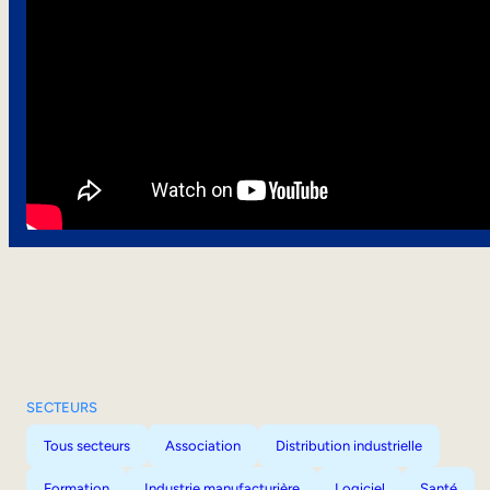
SECTEURS
Tous secteurs
Association
Distribution industrielle
Formation
Industrie manufacturière
Logiciel
Santé