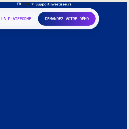
FR
EN
IT
Support
Investisseurs
 LA PLATEFORME
DEMANDEZ VOTRE DÉMO
nne.