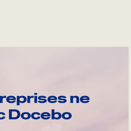
reprises ne
ec Docebo