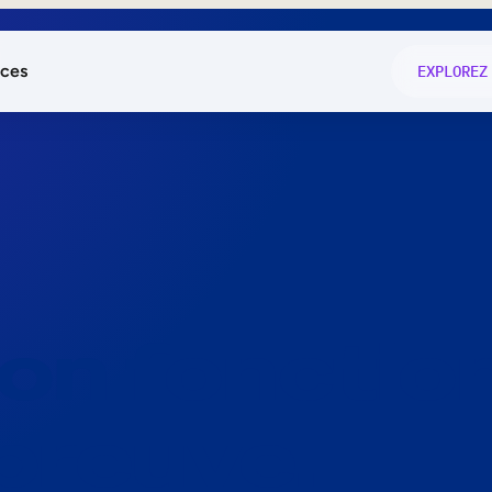
ces
EXPLOREZ
és
on fonctio
té
e
 preuve.