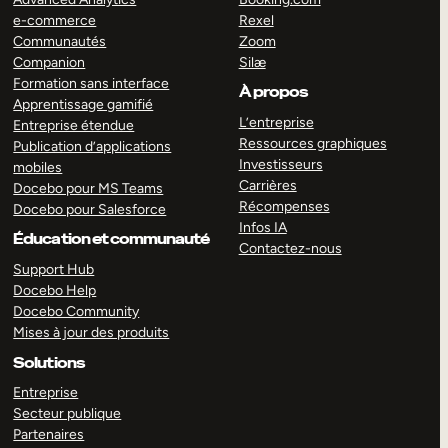
e-commerce
Rexel
Communautés
Zoom
Companion
Silæ
Formation sans interface
À propos
Apprentissage gamifié
L’entreprise
Entreprise étendue
Ressources graphiques
Publication d’applications
Investisseurs
mobiles
Carrières
Docebo pour MS Teams
Récompenses
Docebo pour Salesforce
Infos IA
Éducation et communauté
Contactez-nous
Support Hub
Docebo Help
Docebo Community
Mises à jour des produits
Solutions
Entreprise
Secteur publique
Partenaires