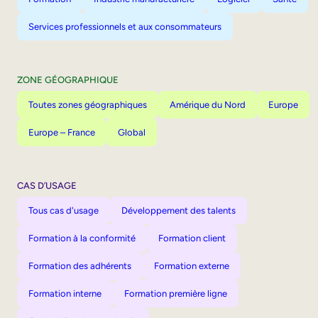
Services professionnels et aux consommateurs
ZONE GÉOGRAPHIQUE
Toutes zones géographiques
Amérique du Nord
Europe
Europe – France
Global
CAS D’USAGE
Tous cas d'usage
Développement des talents
Formation à la conformité
Formation client
Formation des adhérents
Formation externe
Formation interne
Formation première ligne