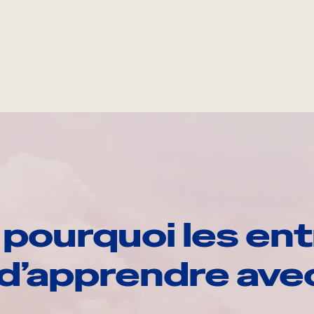
pourquoi les ent
d’apprendre av