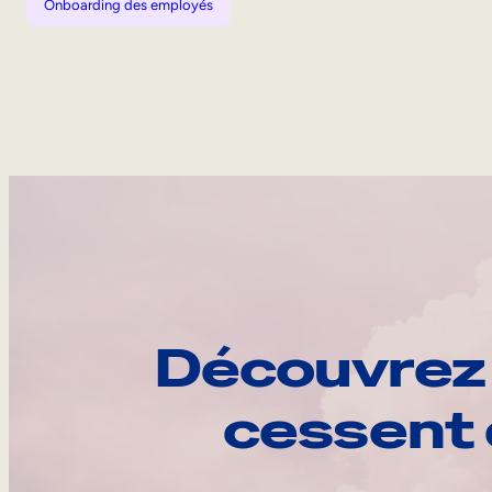
Onboarding des employés
Découvrez 
cessent 