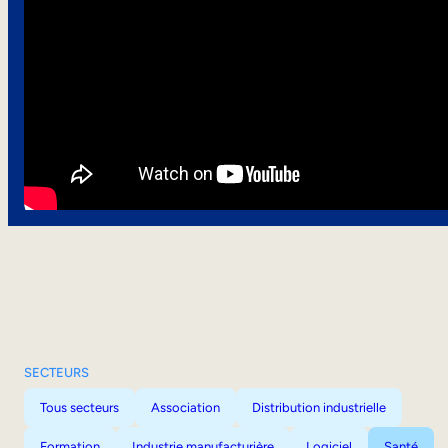
SECTEURS
Tous secteurs
Association
Distribution industrielle
Formation
Industrie manufacturière
Logiciel
Santé