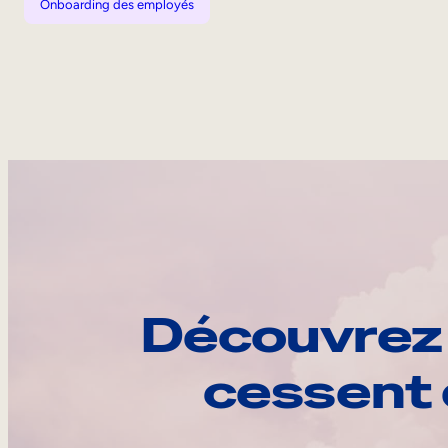
Onboarding des employés
Découvrez 
cessent 