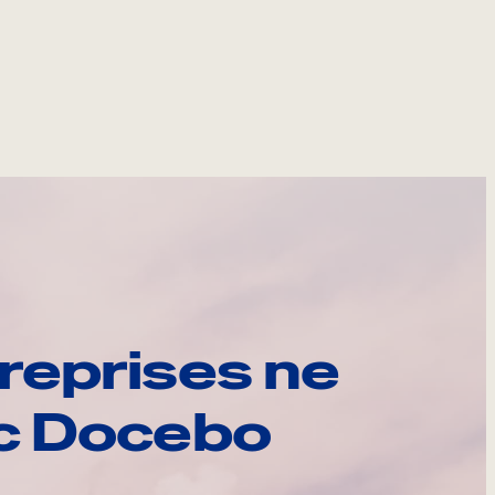
reprises ne
ec Docebo