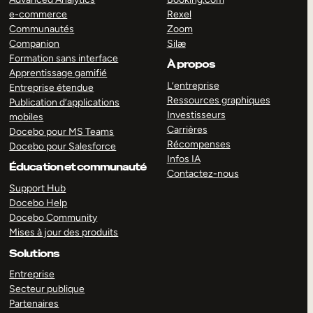
e-commerce
Rexel
Communautés
Zoom
Companion
Silæ
Formation sans interface
À propos
Apprentissage gamifié
L’entreprise
Entreprise étendue
Ressources graphiques
Publication d’applications
Investisseurs
mobiles
Carrières
Docebo pour MS Teams
Récompenses
Docebo pour Salesforce
Infos IA
Éducation et communauté
Contactez-nous
Support Hub
Docebo Help
Docebo Community
Mises à jour des produits
Solutions
Entreprise
Secteur publique
Partenaires