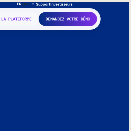
FR
EN
IT
Support
Investisseurs
 LA PLATEFORME
DEMANDEZ VOTRE DÉMO
nne.