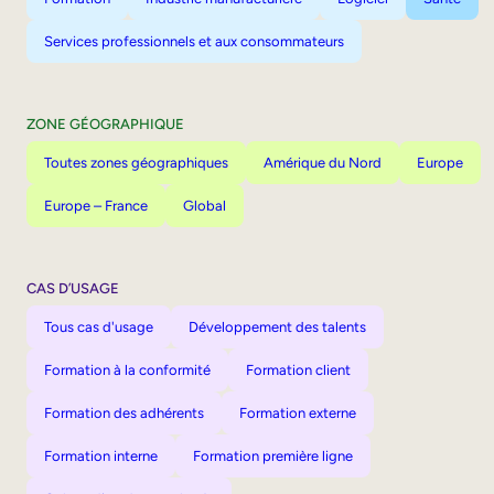
Services professionnels et aux consommateurs
ZONE GÉOGRAPHIQUE
Toutes zones géographiques
Amérique du Nord
Europe
Europe – France
Global
CAS D’USAGE
Tous cas d'usage
Développement des talents
Formation à la conformité
Formation client
Formation des adhérents
Formation externe
Formation interne
Formation première ligne