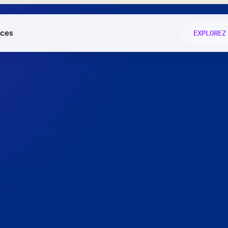
ces
EXPLOREZ
és
on fonctio
té
e
 preuve.