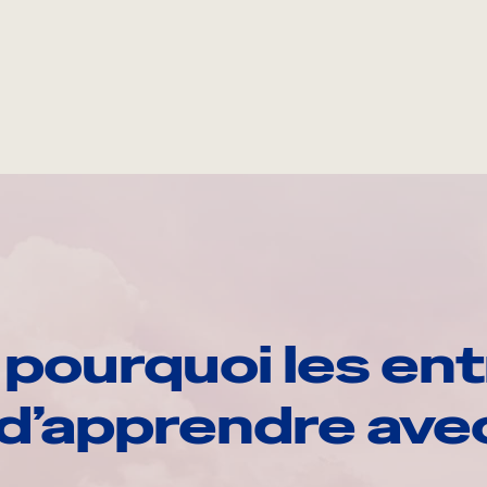
pourquoi les ent
d’apprendre av