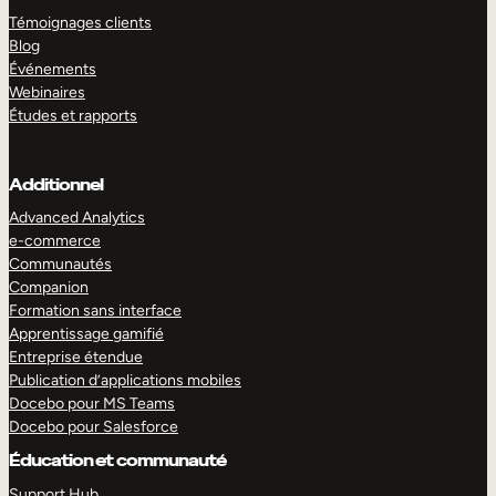
Témoignages clients
Blog
Événements
Webinaires
Études et rapports
Additionnel
Advanced Analytics
e-commerce
Communautés
Companion
Formation sans interface
Apprentissage gamifié
Entreprise étendue
Publication d’applications mobiles
Docebo pour MS Teams
Docebo pour Salesforce
Éducation et communauté
Support Hub