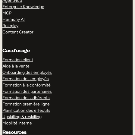
AgentHub
Enterprise Knowledge
MCP
Harmony AI
Roleplay
Content Creator
Cas d’usage
Formation client
Aide à la vente
Onboarding des employés
Formation des employés
Formation à la conformité
Formation des partenaires
Formation des adhérents
Formation première ligne
Planification des effectifs
Upskilling & reskilling
Mobilité interne
Resources