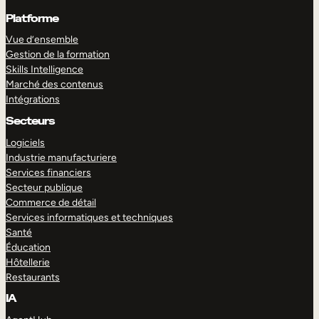
Platforme
Vue d’ensemble
Gestion de la formation
Skills Intelligence
Marché des contenus
Intégrations
Secteurs
Logiciels
Industrie manufacturiere
Services financiers
Secteur publique
Commerce de détail
Services informatiques et techniques
Santé
Éducation
Hôtellerie
Restaurants
IA