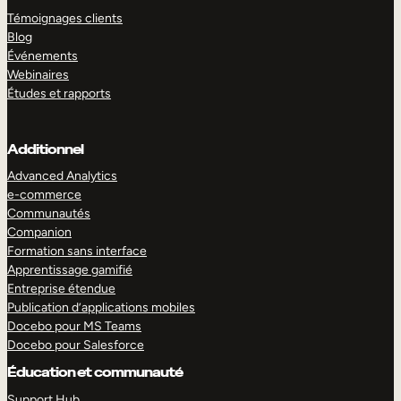
Témoignages clients
Blog
Événements
Webinaires
Études et rapports
Additionnel
Advanced Analytics
e-commerce
Communautés
Companion
Formation sans interface
Apprentissage gamifié
Entreprise étendue
Publication d’applications mobiles
Docebo pour MS Teams
Docebo pour Salesforce
Éducation et communauté
Support Hub