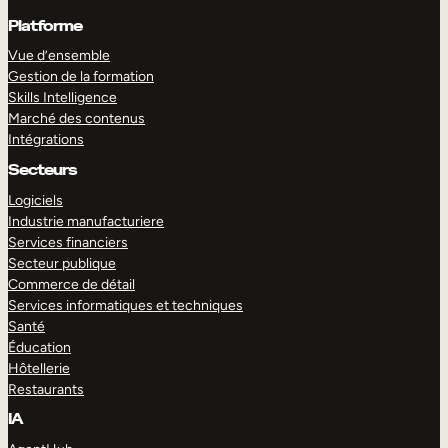
Platforme
Vue d’ensemble
Gestion de la formation
Skills Intelligence
Marché des contenus
Intégrations
Secteurs
Logiciels
Industrie manufacturiere
Services financiers
Secteur publique
Commerce de détail
Services informatiques et techniques
Santé
Éducation
Hôtellerie
Restaurants
IA