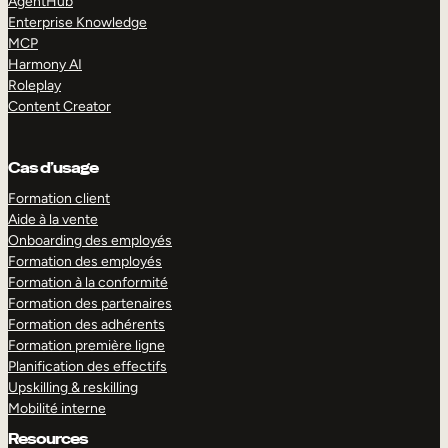
AgentHub
Enterprise Knowledge
MCP
Harmony AI
Roleplay
Content Creator
Cas d’usage
Formation client
Aide à la vente
Onboarding des employés
Formation des employés
Formation à la conformité
Formation des partenaires
Formation des adhérents
Formation première ligne
Planification des effectifs
Upskilling & reskilling
Mobilité interne
Resources