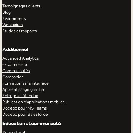
Témoignages clients
Blog
Événements
Webinaires
Études et rapports
Additionnel
Advanced Analytics
e-commerce
Communautés
Companion
Formation sans interface
Apprentissage gamifié
Entreprise étendue
Publication d’applications mobiles
Docebo pour MS Teams
Docebo pour Salesforce
Éducation et communauté
Support Hub