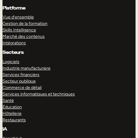
Platforme
Vue d’ensemble
Gestion de la formation
Skills Intelligence
Marché des contenus
Intégrations
Secteurs
Logiciels
Industrie manufacturiere
Services financiers
Secteur publique
Commerce de détail
Services informatiques et techniques
Santé
Éducation
Hôtellerie
Restaurants
IA