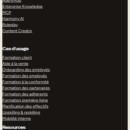
AgentHub
Enterprise Knowledge
MCP
Harmony AI
Roleplay
Content Creator
Cas d’usage
Formation client
Aide à la vente
Onboarding des employés
Formation des employés
Formation à la conformité
Formation des partenaires
Formation des adhérents
Formation première ligne
Planification des effectifs
Upskilling & reskilling
Mobilité interne
Resources