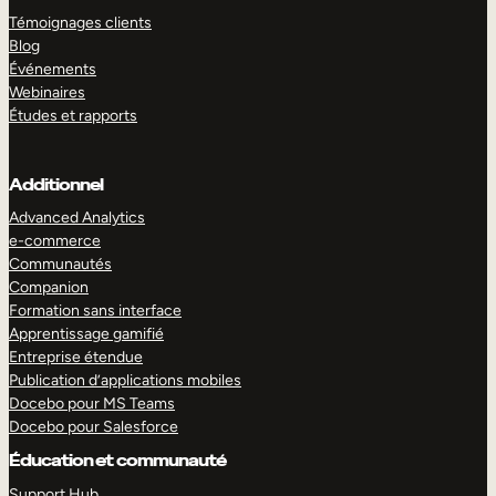
Témoignages clients
Blog
Événements
Webinaires
Études et rapports
Additionnel
Advanced Analytics
e-commerce
Communautés
Companion
Formation sans interface
Apprentissage gamifié
Entreprise étendue
Publication d’applications mobiles
Docebo pour MS Teams
Docebo pour Salesforce
Éducation et communauté
Support Hub