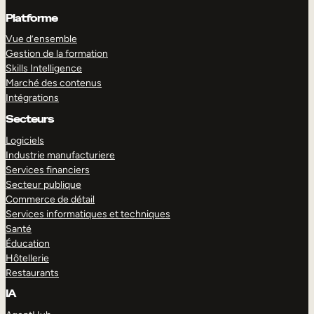
Platforme
Vue d’ensemble
Gestion de la formation
Skills Intelligence
Marché des contenus
Intégrations
Secteurs
Logiciels
Industrie manufacturiere
Services financiers
Secteur publique
Commerce de détail
Services informatiques et techniques
Santé
Éducation
Hôtellerie
Restaurants
IA