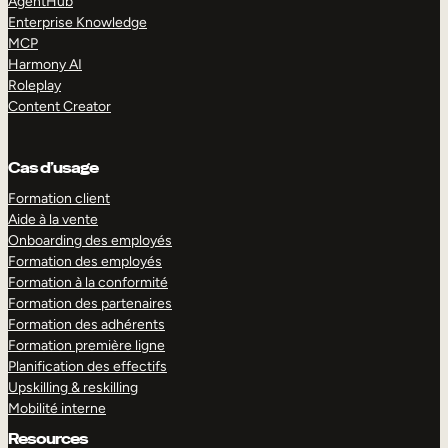
AgentHub
Enterprise Knowledge
MCP
Harmony AI
Roleplay
Content Creator
Cas d’usage
Formation client
Aide à la vente
Onboarding des employés
Formation des employés
Formation à la conformité
Formation des partenaires
Formation des adhérents
Formation première ligne
Planification des effectifs
Upskilling & reskilling
Mobilité interne
Resources