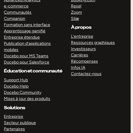
e-commerce
Rexel
Communautés
Zoom
Companion
Silæ
Formation sans interface
À propos
Apprentissage gamifié
L’entreprise
Entreprise étendue
Ressources graphiques
Publication d’applications
Investisseurs
mobiles
Carrières
Docebo pour MS Teams
Récompenses
Docebo pour Salesforce
Infos IA
Éducation et communauté
Contactez-nous
Support Hub
Docebo Help
Docebo Community
Mises à jour des produits
Solutions
Entreprise
Secteur publique
Partenaires