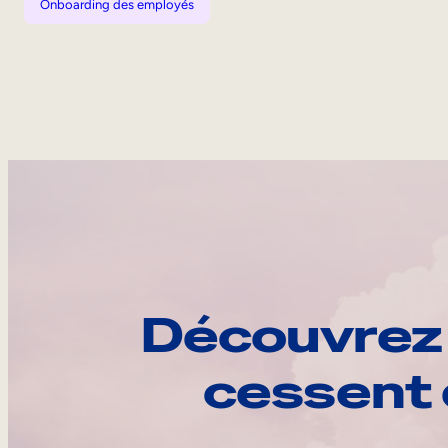
Onboarding des employés
Découvrez 
cessent 