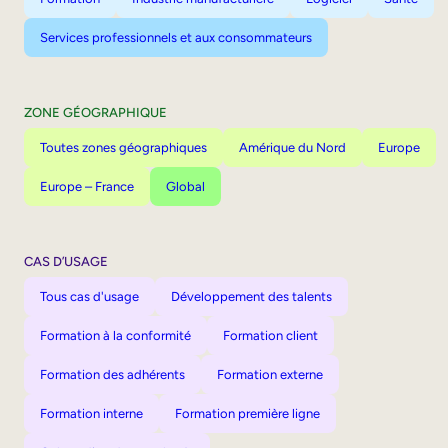
Services professionnels et aux consommateurs
ZONE GÉOGRAPHIQUE
Toutes zones géographiques
Amérique du Nord
Europe
Europe – France
Global
CAS D’USAGE
Tous cas d'usage
Développement des talents
Formation à la conformité
Formation client
Formation des adhérents
Formation externe
Formation interne
Formation première ligne