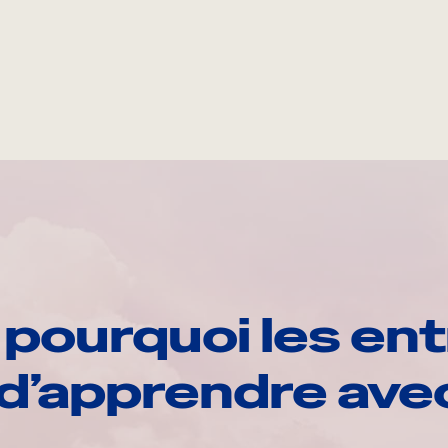
pourquoi les ent
d’apprendre av