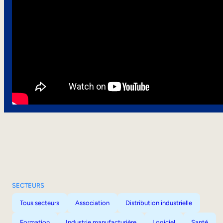
SECTEURS
Tous secteurs
Association
Distribution industrielle
Formation
Industrie manufacturière
Logiciel
Santé