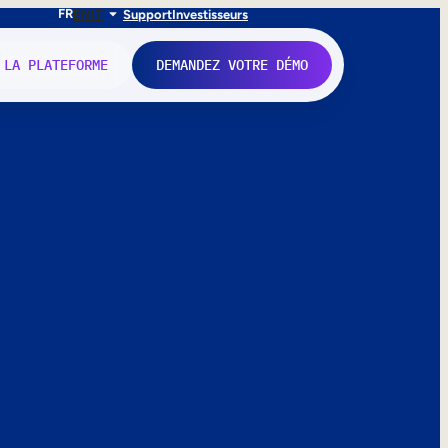
FR
EN
IT
Support
Investisseurs
 LA PLATEFORME
DEMANDEZ VOTRE DÉMO
nne.