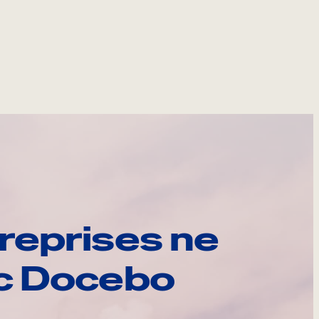
reprises ne
ec Docebo