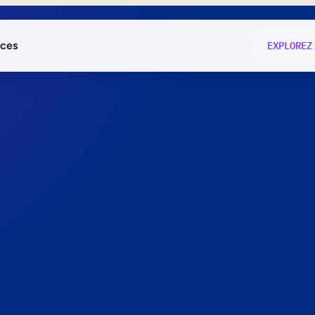
ces
EXPLOREZ
és
on fonctio
té
e
 preuve.