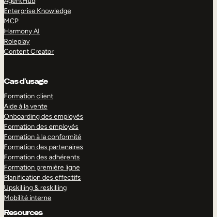
AgentHub
Enterprise Knowledge
MCP
Harmony AI
Roleplay
Content Creator
Cas d’usage
Formation client
Aide à la vente
Onboarding des employés
Formation des employés
Formation à la conformité
Formation des partenaires
Formation des adhérents
Formation première ligne
Planification des effectifs
Upskilling & reskilling
Mobilité interne
Resources