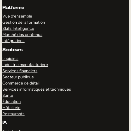
Platforme
Vue d’ensemble
Gestion de la formation
Skills Intelligence
Marché des contenus
Intégrations
Secteurs
Logiciels
Industrie manufacturiere
Services financiers
Secteur publique
Commerce de détail
Services informatiques et techniques
Santé
Éducation
Hôtellerie
Restaurants
IA