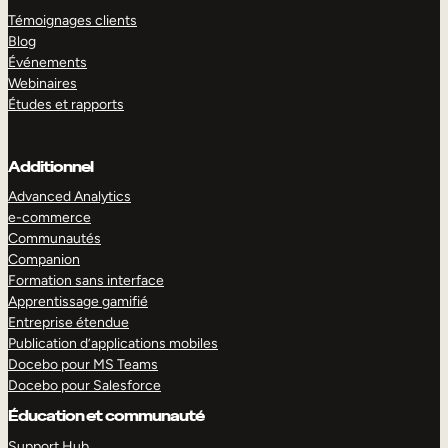
Témoignages clients
Blog
Événements
Webinaires
Études et rapports
Additionnel
Advanced Analytics
e-commerce
Communautés
Companion
Formation sans interface
Apprentissage gamifié
Entreprise étendue
Publication d’applications mobiles
Docebo pour MS Teams
Docebo pour Salesforce
Éducation et communauté
Support Hub