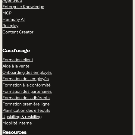
AgentHub
Enterprise Knowledge
MCP
Harmony AI
Roleplay
Content Creator
Cas d’usage
Formation client
Aide à la vente
Onboarding des employés
Formation des employés
Formation à la conformité
Formation des partenaires
Formation des adhérents
Formation première ligne
Planification des effectifs
Upskilling & reskilling
Mobilité interne
Resources