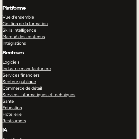
Platforme
Vue d’ensemble
Gestion de la formation
Skills Intelligence
Marché des contenus
Intégrations
Secteurs
Logiciels
Industrie manufacturiere
Services financiers
Secteur publique
Commerce de détail
Services informatiques et techniques
Santé
Éducation
Hôtellerie
Restaurants
IA