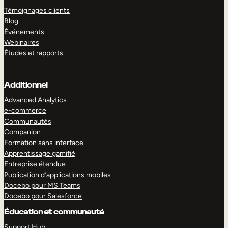
Témoignages clients
Blog
Événements
Webinaires
Études et rapports
Additionnel
Advanced Analytics
e-commerce
Communautés
Companion
Formation sans interface
Apprentissage gamifié
Entreprise étendue
Publication d’applications mobiles
Docebo pour MS Teams
Docebo pour Salesforce
Éducation et communauté
Support Hub