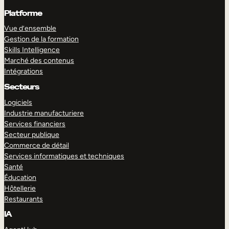
Platforme
Vue d’ensemble
Gestion de la formation
Skills Intelligence
Marché des contenus
Intégrations
Secteurs
Logiciels
Industrie manufacturiere
Services financiers
Secteur publique
Commerce de détail
Services informatiques et techniques
Santé
Éducation
Hôtellerie
Restaurants
IA