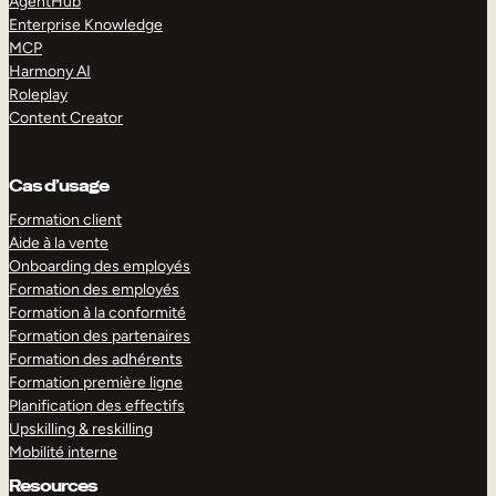
AgentHub
Enterprise Knowledge
MCP
Harmony AI
Roleplay
Content Creator
Cas d’usage
Formation client
Aide à la vente
Onboarding des employés
Formation des employés
Formation à la conformité
Formation des partenaires
Formation des adhérents
Formation première ligne
Planification des effectifs
Upskilling & reskilling
Mobilité interne
Resources