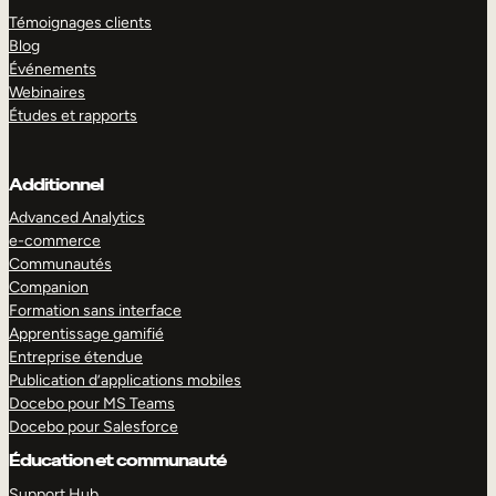
Témoignages clients
Blog
Événements
Webinaires
Études et rapports
Additionnel
Advanced Analytics
e-commerce
Communautés
Companion
Formation sans interface
Apprentissage gamifié
Entreprise étendue
Publication d’applications mobiles
Docebo pour MS Teams
Docebo pour Salesforce
Éducation et communauté
Support Hub