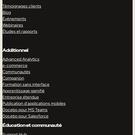
Témoignages clients
Blog
Événements
Webinaires
Études et rapports
Additionnel
Advanced Analytics
e-commerce
Communautés
Companion
Formation sans interface
Apprentissage gamifié
Entreprise étendue
Publication d’applications mobiles
Docebo pour MS Teams
Docebo pour Salesforce
Éducation et communauté
Support Hub