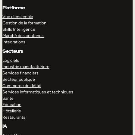
Platforme
Vue d’ensemble
Gestion de la formation
Skills Intelligence
Marché des contenus
Intégrations
Secteurs
Logiciels
Industrie manufacturiere
Services financiers
Secteur publique
Commerce de détail
Services informatiques et techniques
Santé
Éducation
Hôtellerie
Restaurants
IA