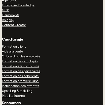
AgentHub
Enterprise Knowledge
MCP
Harmony AI
Roleplay
Content Creator
Cas d’usage
Formation client
Aide à la vente
Onboarding des employés
Formation des employés
Formation à la conformité
Formation des partenaires
Formation des adhérents
Formation première ligne
Planification des effectifs
Upskilling & reskilling
Mobilité interne
Resources