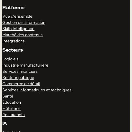
Platforme
Vue d’ensemble
Gestion de la formation
Skills Intelligence
Marché des contenus
Intégrations
Secteurs
Logiciels
Industrie manufacturiere
Services financiers
Secteur publique
Commerce de détail
Services informatiques et techniques
Santé
Éducation
Hôtellerie
Restaurants
IA