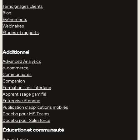
Témoignages clients
Blog
Événements
Webinaires
Études et rapports
Additionnel
Advanced Analytics
e-commerce
Communautés
Companion
Formation sans interface
Apprentissage gamifié
Entreprise étendue
Publication d’applications mobiles
Docebo pour MS Teams
Docebo pour Salesforce
Éducation et communauté
Support Hub