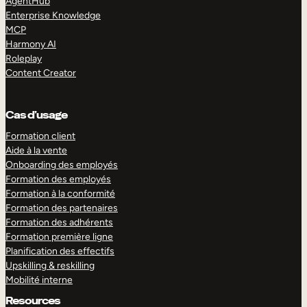
AgentHub
Enterprise Knowledge
MCP
Harmony AI
Roleplay
Content Creator
Cas d’usage
Formation client
Aide à la vente
Onboarding des employés
Formation des employés
Formation à la conformité
Formation des partenaires
Formation des adhérents
Formation première ligne
Planification des effectifs
Upskilling & reskilling
Mobilité interne
Resources