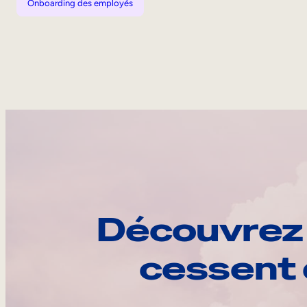
Onboarding des employés
Découvrez 
cessent 