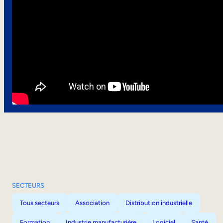
SECTEURS
Tous secteurs
Association
Distribution industrielle
Formation
Industrie manufacturière
Logiciel
Santé