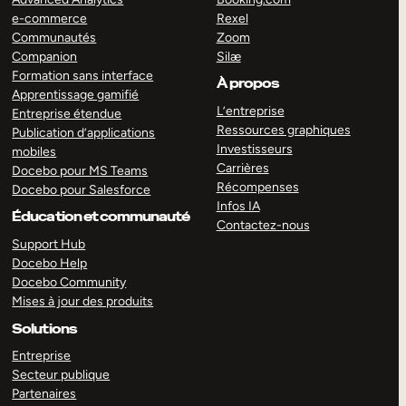
e-commerce
Rexel
Communautés
Zoom
Companion
Silæ
Formation sans interface
À propos
Apprentissage gamifié
L’entreprise
Entreprise étendue
Ressources graphiques
Publication d’applications
Investisseurs
mobiles
Carrières
Docebo pour MS Teams
Récompenses
Docebo pour Salesforce
Infos IA
Éducation et communauté
Contactez-nous
Support Hub
Docebo Help
Docebo Community
Mises à jour des produits
Solutions
Entreprise
Secteur publique
Partenaires