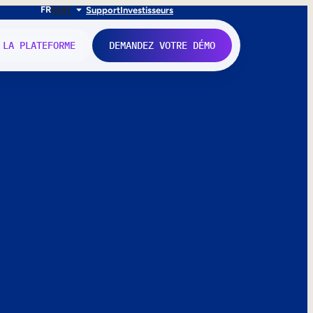
FR
EN
IT
Support
Investisseurs
 LA PLATEFORME
DEMANDEZ VOTRE DÉMO
nne.