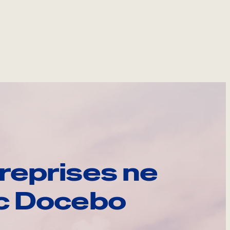
reprises ne
ec Docebo