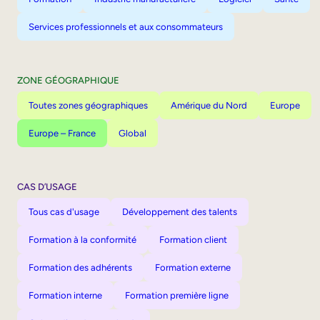
Services professionnels et aux consommateurs
ZONE GÉOGRAPHIQUE
Toutes zones géographiques
Amérique du Nord
Europe
Europe – France
Global
CAS D’USAGE
Tous cas d'usage
Développement des talents
Formation à la conformité
Formation client
Formation des adhérents
Formation externe
Formation interne
Formation première ligne