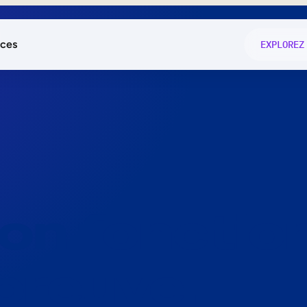
ces
EXPLOREZ
és
on fonctio
té
e
 preuve.