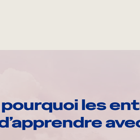
pourquoi les ent
d’apprendre av