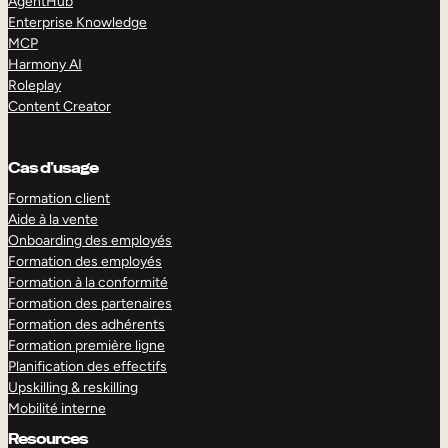
AgentHub
Enterprise Knowledge
MCP
Harmony AI
Roleplay
Content Creator
Cas d’usage
Formation client
Aide à la vente
Onboarding des employés
Formation des employés
Formation à la conformité
Formation des partenaires
Formation des adhérents
Formation première ligne
Planification des effectifs
Upskilling & reskilling
Mobilité interne
Resources