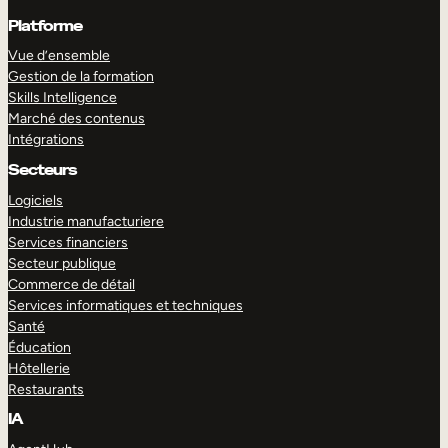
Platforme
Vue d’ensemble
Gestion de la formation
Skills Intelligence
Marché des contenus
Intégrations
Secteurs
Logiciels
Industrie manufacturiere
Services financiers
Secteur publique
Commerce de détail
Services informatiques et techniques
Santé
Éducation
Hôtellerie
Restaurants
IA