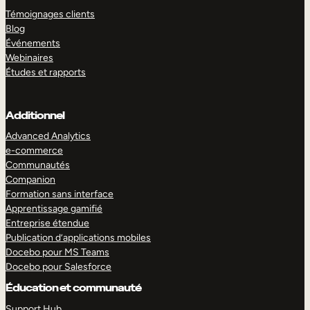
Témoignages clients
Blog
Événements
Webinaires
Études et rapports
Additionnel
Advanced Analytics
e-commerce
Communautés
Companion
Formation sans interface
Apprentissage gamifié
Entreprise étendue
Publication d’applications mobiles
Docebo pour MS Teams
Docebo pour Salesforce
Éducation et communauté
Support Hub