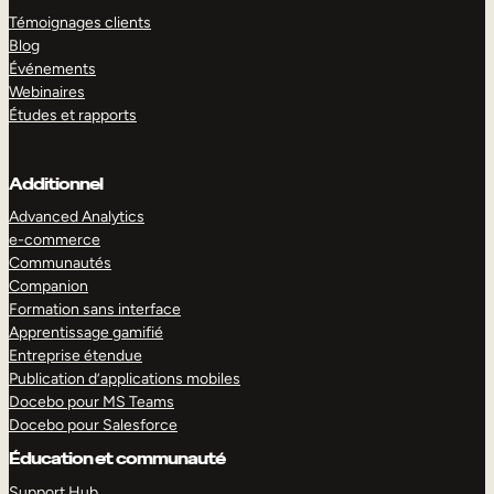
Témoignages clients
Blog
Événements
Webinaires
Études et rapports
Additionnel
Advanced Analytics
e-commerce
Communautés
Companion
Formation sans interface
Apprentissage gamifié
Entreprise étendue
Publication d’applications mobiles
Docebo pour MS Teams
Docebo pour Salesforce
Éducation et communauté
Support Hub