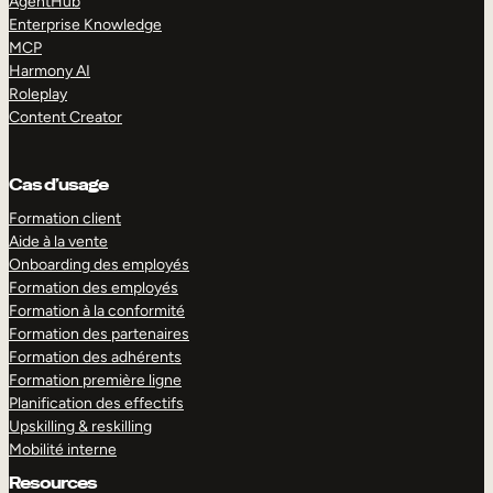
AgentHub
Enterprise Knowledge
MCP
Harmony AI
Roleplay
Content Creator
Cas d’usage
Formation client
Aide à la vente
Onboarding des employés
Formation des employés
Formation à la conformité
Formation des partenaires
Formation des adhérents
Formation première ligne
Planification des effectifs
Upskilling & reskilling
Mobilité interne
Resources