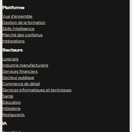
Platforme
Vue d’ensemble
Gestion de la formation
Skills Intelligence
Marché des contenus
Intégrations
Secteurs
Logiciels
Industrie manufacturiere
Services financiers
Secteur publique
Commerce de détail
Services informatiques et techniques
Santé
Éducation
Hôtellerie
Restaurants
IA