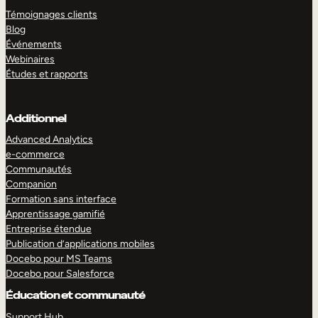
Témoignages clients
Blog
Événements
Webinaires
Études et rapports
Additionnel
Advanced Analytics
e-commerce
Communautés
Companion
Formation sans interface
Apprentissage gamifié
Entreprise étendue
Publication d’applications mobiles
Docebo pour MS Teams
Docebo pour Salesforce
Éducation et communauté
Support Hub