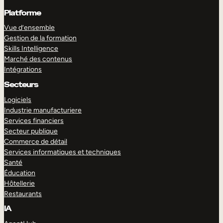
Platforme
Vue d’ensemble
Gestion de la formation
Skills Intelligence
Marché des contenus
Intégrations
Secteurs
Logiciels
Industrie manufacturiere
Services financiers
Secteur publique
Commerce de détail
Services informatiques et techniques
Santé
Éducation
Hôtellerie
Restaurants
IA