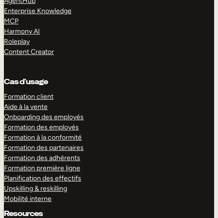
AgentHub
Enterprise Knowledge
MCP
Harmony AI
Roleplay
Content Creator
Cas d’usage
Formation client
Aide à la vente
Onboarding des employés
Formation des employés
Formation à la conformité
Formation des partenaires
Formation des adhérents
Formation première ligne
Planification des effectifs
Upskilling & reskilling
Mobilité interne
Resources