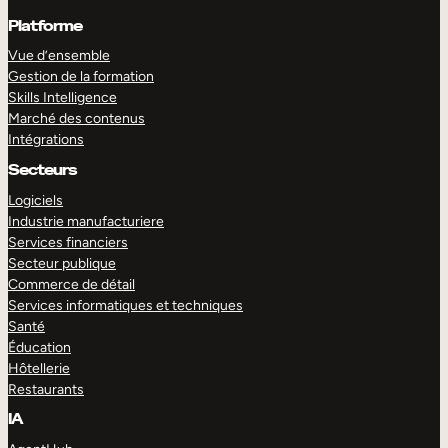
Platforme
Vue d’ensemble
Gestion de la formation
Skills Intelligence
Marché des contenus
Intégrations
Secteurs
Logiciels
Industrie manufacturiere
Services financiers
Secteur publique
Commerce de détail
Services informatiques et techniques
Santé
Éducation
Hôtellerie
Restaurants
IA