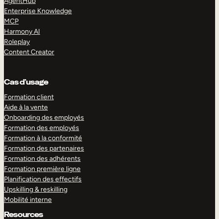
AgentHub
Enterprise Knowledge
MCP
Harmony AI
Roleplay
Content Creator
Cas d’usage
Formation client
Aide à la vente
Onboarding des employés
Formation des employés
Formation à la conformité
Formation des partenaires
Formation des adhérents
Formation première ligne
Planification des effectifs
Upskilling & reskilling
Mobilité interne
Resources