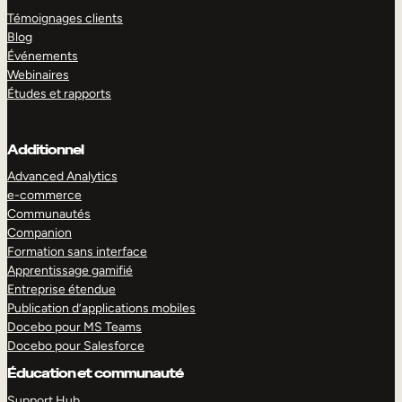
Témoignages clients
Blog
Événements
Webinaires
Études et rapports
Additionnel
Advanced Analytics
e-commerce
Communautés
Companion
Formation sans interface
Apprentissage gamifié
Entreprise étendue
Publication d’applications mobiles
Docebo pour MS Teams
Docebo pour Salesforce
Éducation et communauté
Support Hub