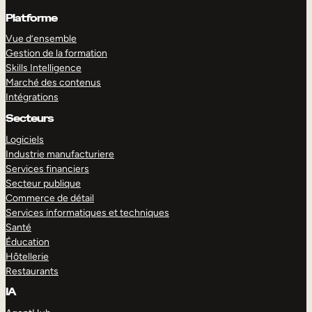
Platforme
Vue d’ensemble
Gestion de la formation
Skills Intelligence
Marché des contenus
Intégrations
Secteurs
Logiciels
Industrie manufacturiere
Services financiers
Secteur publique
Commerce de détail
Services informatiques et techniques
Santé
Éducation
Hôtellerie
Restaurants
IA