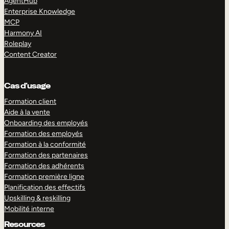
AgentHub
Enterprise Knowledge
MCP
Harmony AI
Roleplay
Content Creator
Cas d’usage
Formation client
Aide à la vente
Onboarding des employés
Formation des employés
Formation à la conformité
Formation des partenaires
Formation des adhérents
Formation première ligne
Planification des effectifs
Upskilling & reskilling
Mobilité interne
Resources