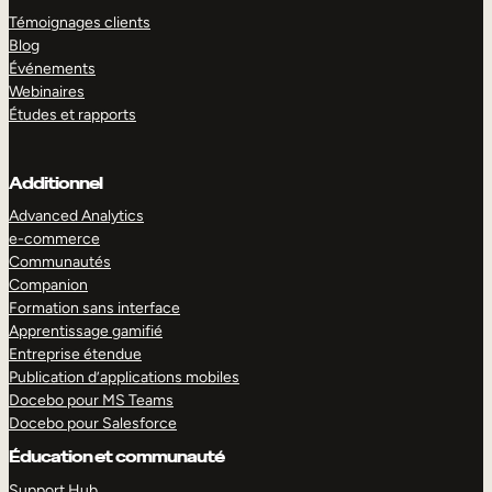
Témoignages clients
Blog
Événements
Webinaires
Études et rapports
Additionnel
Advanced Analytics
e-commerce
Communautés
Companion
Formation sans interface
Apprentissage gamifié
Entreprise étendue
Publication d’applications mobiles
Docebo pour MS Teams
Docebo pour Salesforce
Éducation et communauté
Support Hub