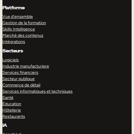
Platforme
Vue d’ensemble
Gestion de la formation
Skills Intelligence
Marché des contenus
Intégrations
Secteurs
Logiciels
Industrie manufacturiere
Services financiers
Secteur publique
Commerce de détail
Services informatiques et techniques
Santé
Éducation
Hôtellerie
Restaurants
IA