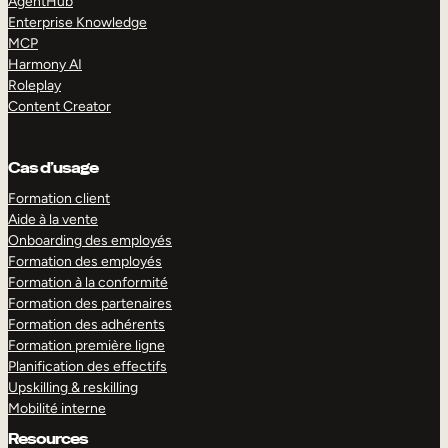
AgentHub
Enterprise Knowledge
MCP
Harmony AI
Roleplay
Content Creator
Cas d’usage
Formation client
Aide à la vente
Onboarding des employés
Formation des employés
Formation à la conformité
Formation des partenaires
Formation des adhérents
Formation première ligne
Planification des effectifs
Upskilling & reskilling
Mobilité interne
Resources