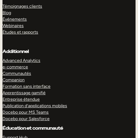
Témoignages clients
Blog
Événements
Webinaires
Études et rapports
Additionnel
Advanced Analytics
e-commerce
Communautés
Companion
Formation sans interface
Apprentissage gamifié
Entreprise étendue
Publication d’applications mobiles
Docebo pour MS Teams
Docebo pour Salesforce
Éducation et communauté
Support Hub