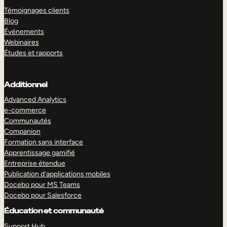
Témoignages clients
Blog
Événements
Webinaires
Études et rapports
Additionnel
Advanced Analytics
e-commerce
Communautés
Companion
Formation sans interface
Apprentissage gamifié
Entreprise étendue
Publication d’applications mobiles
Docebo pour MS Teams
Docebo pour Salesforce
Éducation et communauté
Support Hub