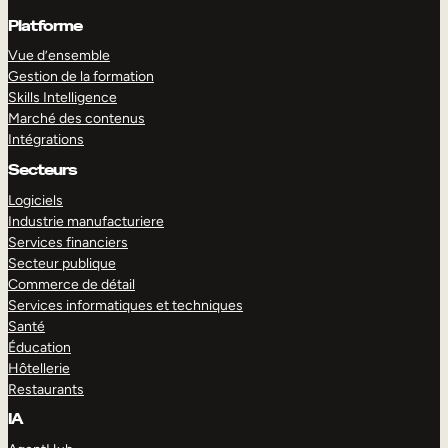
Platforme
Vue d’ensemble
Gestion de la formation
Skills Intelligence
Marché des contenus
Intégrations
Secteurs
Logiciels
Industrie manufacturiere
Services financiers
Secteur publique
Commerce de détail
Services informatiques et techniques
Santé
Éducation
Hôtellerie
Restaurants
IA