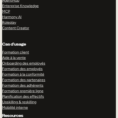
AgentHub
Enterprise Knowledge
MCP
Harmony AI
Roleplay
Content Creator
Cas d’usage
Formation client
Aide à la vente
Onboarding des employés
Formation des employés
Formation à la conformité
Formation des partenaires
Formation des adhérents
Formation première ligne
Planification des effectifs
Upskilling & reskilling
Mobilité interne
Resources