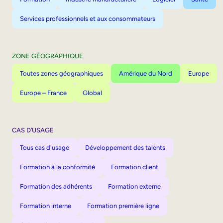
Services professionnels et aux consommateurs
ZONE GÉOGRAPHIQUE
Toutes zones géographiques
Amérique du Nord
Europe
Europe – France
Global
CAS D’USAGE
Tous cas d'usage
Développement des talents
Formation à la conformité
Formation client
Formation des adhérents
Formation externe
Formation interne
Formation première ligne