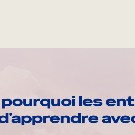
pourquoi les ent
d’apprendre av