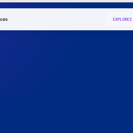
ces
EXPLOREZ
és
on fonctio
té
e
 preuve.