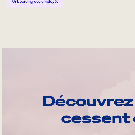
Onboarding des employés
Découvrez 
cessent 