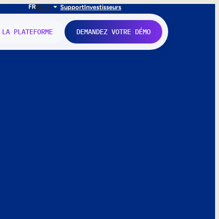
FR
EN
IT
Support
Investisseurs
 LA PLATEFORME
DEMANDEZ VOTRE DÉMO
nne.