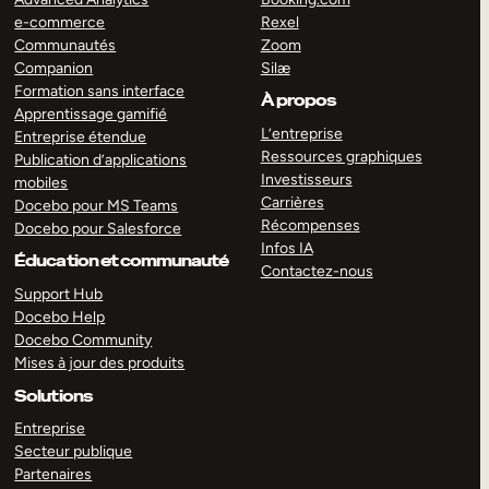
e-commerce
Rexel
Communautés
Zoom
Companion
Silæ
Formation sans interface
À propos
Apprentissage gamifié
L’entreprise
Entreprise étendue
Ressources graphiques
Publication d’applications
Investisseurs
mobiles
Carrières
Docebo pour MS Teams
Récompenses
Docebo pour Salesforce
Infos IA
Éducation et communauté
Contactez-nous
Support Hub
Docebo Help
Docebo Community
Mises à jour des produits
Solutions
Entreprise
Secteur publique
Partenaires