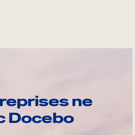
reprises ne
ec Docebo