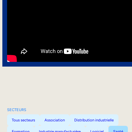
SECTEURS
Tous secteurs
Association
Distribution industrielle
Formation
Industrie manufacturière
Logiciel
Santé