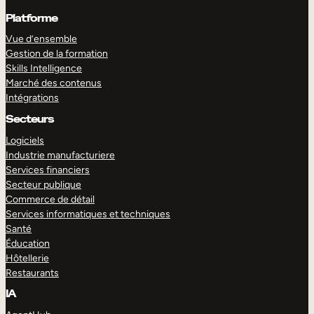
Platforme
Vue d’ensemble
Gestion de la formation
Skills Intelligence
Marché des contenus
Intégrations
Secteurs
Logiciels
Industrie manufacturiere
Services financiers
Secteur publique
Commerce de détail
Services informatiques et techniques
Santé
Éducation
Hôtellerie
Restaurants
IA