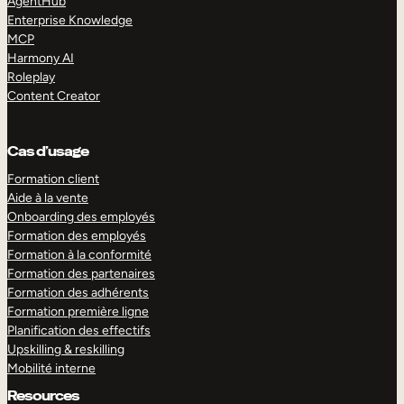
AgentHub
Enterprise Knowledge
MCP
Harmony AI
Roleplay
Content Creator
Cas d’usage
Formation client
Aide à la vente
Onboarding des employés
Formation des employés
Formation à la conformité
Formation des partenaires
Formation des adhérents
Formation première ligne
Planification des effectifs
Upskilling & reskilling
Mobilité interne
Resources