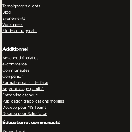
Témoignages clients
Blog
Événements
Webinaires
Études et rapports
Additionnel
Advanced Analytics
e-commerce
Communautés
Companion
Formation sans interface
Apprentissage gamifié
Entreprise étendue
Publication d’applications mobiles
Docebo pour MS Teams
Docebo pour Salesforce
Éducation et communauté
Support Hub