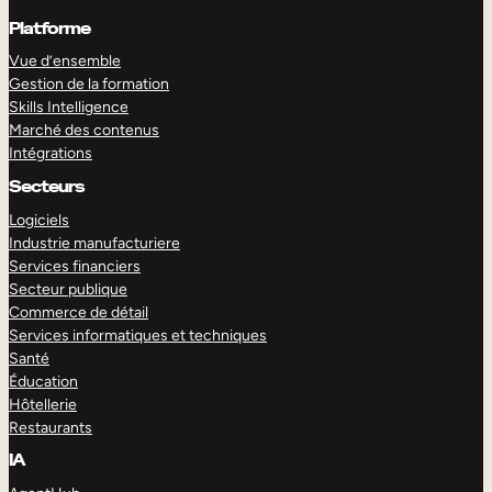
Platforme
Vue d’ensemble
Gestion de la formation
Skills Intelligence
Marché des contenus
Intégrations
Secteurs
Logiciels
Industrie manufacturiere
Services financiers
Secteur publique
Commerce de détail
Services informatiques et techniques
Santé
Éducation
Hôtellerie
Restaurants
IA