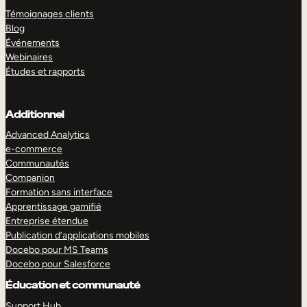
Témoignages clients
Blog
Événements
Webinaires
Études et rapports
Additionnel
Advanced Analytics
e-commerce
Communautés
Companion
Formation sans interface
Apprentissage gamifié
Entreprise étendue
Publication d’applications mobiles
Docebo pour MS Teams
Docebo pour Salesforce
Éducation et communauté
Support Hub