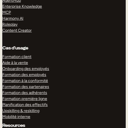
AgentHub
Enterprise Knowledge
MCP
Harmony AI
Roleplay
Content Creator
Cas d’usage
Formation client
Aide à la vente
Onboarding des employés
Formation des employés
Formation à la conformité
Formation des partenaires
Formation des adhérents
Formation première ligne
Planification des effectifs
Upskilling & reskilling
Mobilité interne
Resources