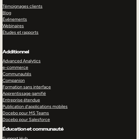
Témoignages clients
Blog
Événements
Webinaires
Études et rapports
Additionnel
Advanced Analytics
e-commerce
Communautés
Companion
Formation sans interface
Apprentissage gamifié
Entreprise étendue
Publication d’applications mobiles
Docebo pour MS Teams
Docebo pour Salesforce
Éducation et communauté
Support Hub