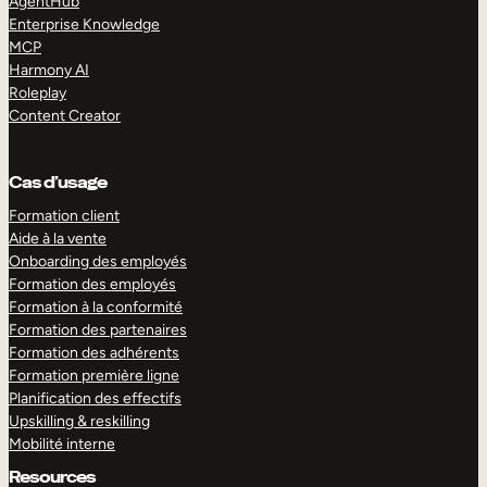
AgentHub
Enterprise Knowledge
MCP
Harmony AI
Roleplay
Content Creator
Cas d’usage
Formation client
Aide à la vente
Onboarding des employés
Formation des employés
Formation à la conformité
Formation des partenaires
Formation des adhérents
Formation première ligne
Planification des effectifs
Upskilling & reskilling
Mobilité interne
Resources