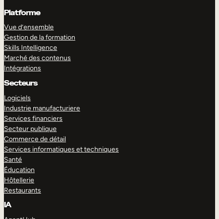
Platforme
Vue d’ensemble
Gestion de la formation
Skills Intelligence
Marché des contenus
Intégrations
Secteurs
Logiciels
Industrie manufacturiere
Services financiers
Secteur publique
Commerce de détail
Services informatiques et techniques
Santé
Éducation
Hôtellerie
Restaurants
IA