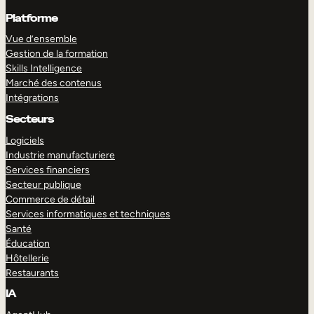
Platforme
Vue d’ensemble
Gestion de la formation
Skills Intelligence
Marché des contenus
Intégrations
Secteurs
Logiciels
Industrie manufacturiere
Services financiers
Secteur publique
Commerce de détail
Services informatiques et techniques
Santé
Éducation
Hôtellerie
Restaurants
IA