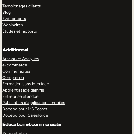
Témoignages clients
Blog
Événements
Webinaires
Études et rapports
Additionnel
Advanced Analytics
e-commerce
Communautés
Companion
Formation sans interface
Apprentissage gamifié
Entreprise étendue
Publication d’applications mobiles
Docebo pour MS Teams
Docebo pour Salesforce
Éducation et communauté
Support Hub