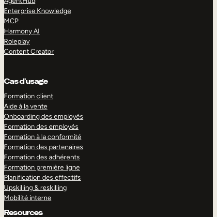
AgentHub
Enterprise Knowledge
MCP
Harmony AI
Roleplay
Content Creator
Cas d’usage
Formation client
Aide à la vente
Onboarding des employés
Formation des employés
Formation à la conformité
Formation des partenaires
Formation des adhérents
Formation première ligne
Planification des effectifs
Upskilling & reskilling
Mobilité interne
Resources