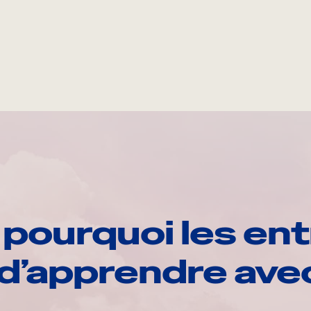
pourquoi les ent
d’apprendre av