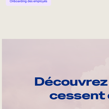
Onboarding des employés
Découvrez 
cessent 