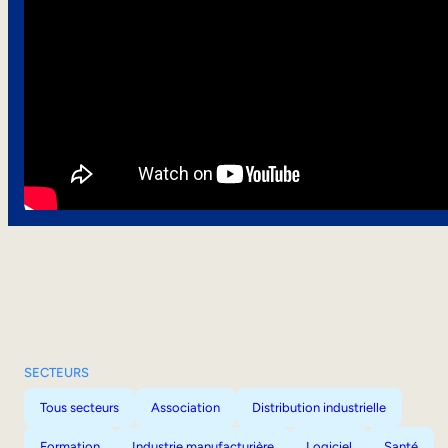
SECTEURS
Tous secteurs
Association
Distribution industrielle
Formation
Industrie manufacturière
Logiciel
Santé