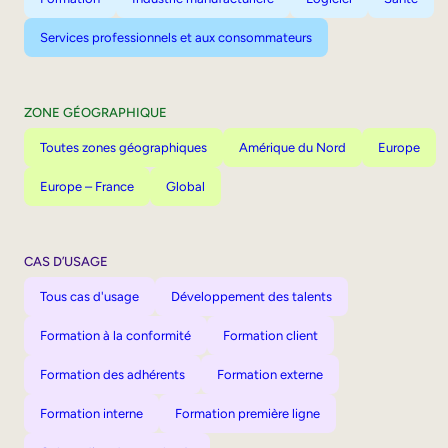
Services professionnels et aux consommateurs
ZONE GÉOGRAPHIQUE
Toutes zones géographiques
Amérique du Nord
Europe
Europe – France
Global
CAS D’USAGE
Tous cas d'usage
Développement des talents
Formation à la conformité
Formation client
Formation des adhérents
Formation externe
Formation interne
Formation première ligne