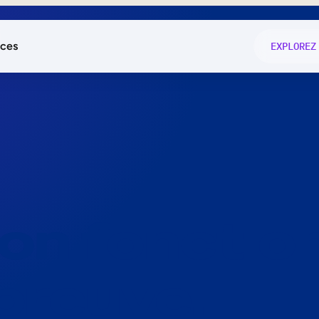
ces
EXPLOREZ
és
on fonctio
té
e
 preuve.