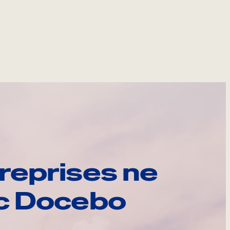
reprises ne
ec Docebo