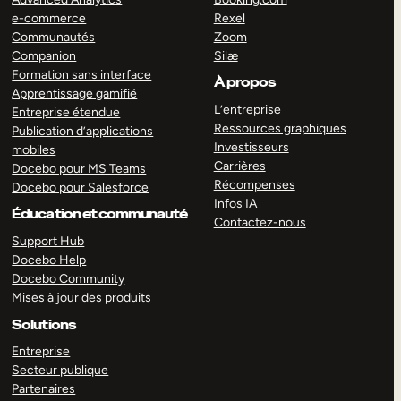
e-commerce
Rexel
Communautés
Zoom
Companion
Silæ
Formation sans interface
À propos
Apprentissage gamifié
L’entreprise
Entreprise étendue
Ressources graphiques
Publication d’applications
Investisseurs
mobiles
Carrières
Docebo pour MS Teams
Récompenses
Docebo pour Salesforce
Infos IA
Éducation et communauté
Contactez-nous
Support Hub
Docebo Help
Docebo Community
Mises à jour des produits
Solutions
Entreprise
Secteur publique
Partenaires