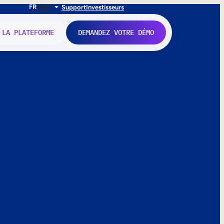
FR
EN
IT
Support
Investisseurs
 LA PLATEFORME
DEMANDEZ VOTRE DÉMO
nne.