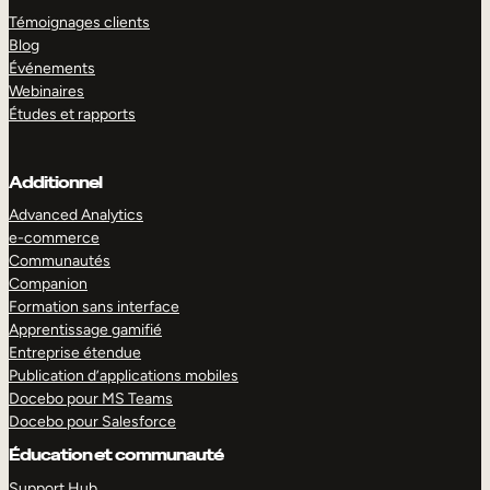
Témoignages clients
Blog
Événements
Webinaires
Études et rapports
Additionnel
Advanced Analytics
e-commerce
Communautés
Companion
Formation sans interface
Apprentissage gamifié
Entreprise étendue
Publication d’applications mobiles
Docebo pour MS Teams
Docebo pour Salesforce
Éducation et communauté
Support Hub