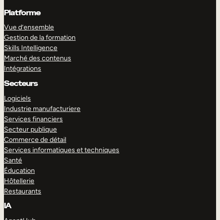
Platforme
Vue d’ensemble
Gestion de la formation
Skills Intelligence
Marché des contenus
Intégrations
Secteurs
Logiciels
Industrie manufacturiere
Services financiers
Secteur publique
Commerce de détail
Services informatiques et techniques
Santé
Éducation
Hôtellerie
Restaurants
IA