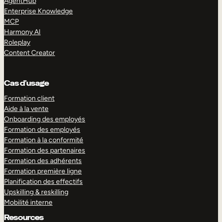
AgentHub
Enterprise Knowledge
MCP
Harmony AI
Roleplay
Content Creator
Cas d’usage
Formation client
Aide à la vente
Onboarding des employés
Formation des employés
Formation à la conformité
Formation des partenaires
Formation des adhérents
Formation première ligne
Planification des effectifs
Upskilling & reskilling
Mobilité interne
Resources