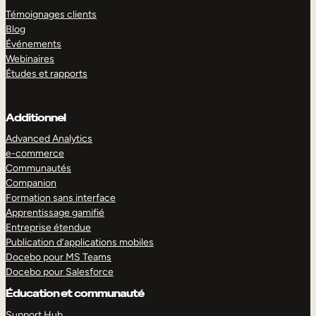
Témoignages clients
Blog
Événements
Webinaires
Études et rapports
Additionnel
Advanced Analytics
e-commerce
Communautés
Companion
Formation sans interface
Apprentissage gamifié
Entreprise étendue
Publication d’applications mobiles
Docebo pour MS Teams
Docebo pour Salesforce
Éducation et communauté
Support Hub