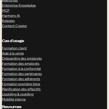
AgentHub
Enterprise Knowledge
MCP
Harmony AI
Roleplay
Content Creator
Cas d’usage
Formation client
Aide à la vente
Onboarding des employés
Formation des employés
Formation à la conformité
Formation des partenaires
Formation des adhérents
Formation première ligne
Planification des effectifs
Upskilling & reskilling
Mobilité interne
Resources