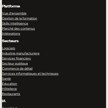
Platforme
Vue d’ensemble
Gestion de la formation
Skills Intelligence
Marché des contenus
Intégrations
Secteurs
Logiciels
Industrie manufacturiere
Services financiers
Secteur publique
Commerce de détail
Services informatiques et techniques
Santé
Éducation
Hôtellerie
Restaurants
IA