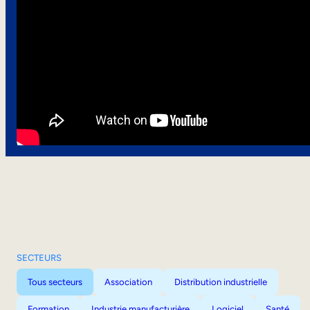
SECTEURS
Tous secteurs
Association
Distribution industrielle
Formation
Industrie manufacturière
Logiciel
Santé