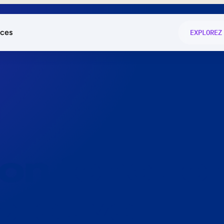
ces
EXPLOREZ
és
on fonctio
té
e
 preuve.