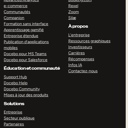
e-commerce
Rexel
Communautés
Zoom
Companion
Silæ
Formation sans interface
À propos
Apprentissage gamifié
L’entreprise
Entreprise étendue
Ressources graphiques
Publication d’applications
Investisseurs
mobiles
Carrières
Docebo pour MS Teams
Récompenses
Docebo pour Salesforce
Infos IA
Éducation et communauté
Contactez-nous
Support Hub
Docebo Help
Docebo Community
Mises à jour des produits
Solutions
Entreprise
Secteur publique
Partenaires