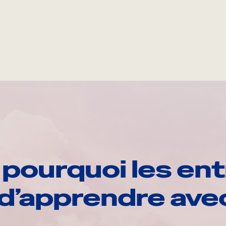
pourquoi les ent
d’apprendre av