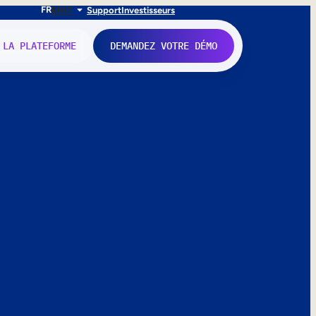
FR
EN
IT
Support
Investisseurs
 LA PLATEFORME
DEMANDEZ VOTRE DÉMO
nne.