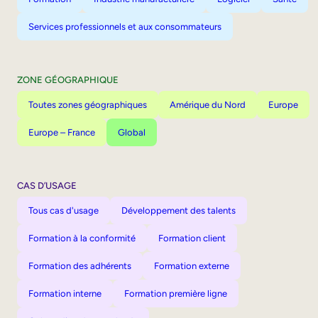
Services professionnels et aux consommateurs
ZONE GÉOGRAPHIQUE
Toutes zones géographiques
Amérique du Nord
Europe
Europe – France
Global
CAS D’USAGE
Tous cas d'usage
Développement des talents
Formation à la conformité
Formation client
Formation des adhérents
Formation externe
Formation interne
Formation première ligne