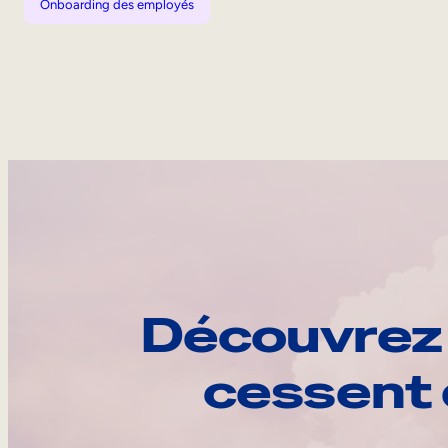
Onboarding des employés
Découvrez 
cessent 