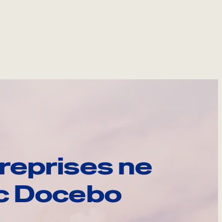
reprises ne
ec Docebo