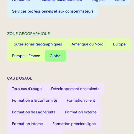
Services professionnels et aux consommateurs
ZONE GÉOGRAPHIQUE
Toutes zones géographiques
Amérique du Nord
Europe
Europe – France
Global
CAS D’USAGE
Tous cas d'usage
Développement des talents
Formation à la conformité
Formation client
Formation des adhérents
Formation externe
Formation interne
Formation première ligne