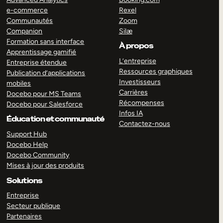
e-commerce
Rexel
Communautés
Zoom
Companion
Silæ
Formation sans interface
À propos
Apprentissage gamifié
L’entreprise
Entreprise étendue
Ressources graphiques
Publication d’applications
Investisseurs
mobiles
Carrières
Docebo pour MS Teams
Récompenses
Docebo pour Salesforce
Infos IA
Éducation et communauté
Contactez-nous
Support Hub
Docebo Help
Docebo Community
Mises à jour des produits
Solutions
Entreprise
Secteur publique
Partenaires