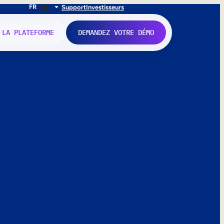
FR
EN
IT
Support
Investisseurs
 LA PLATEFORME
DEMANDEZ VOTRE DÉMO
nne.