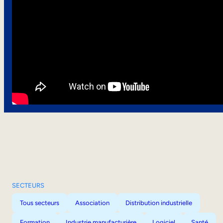
SECTEURS
Tous secteurs
Association
Distribution industrielle
Formation
Industrie manufacturière
Logiciel
Santé