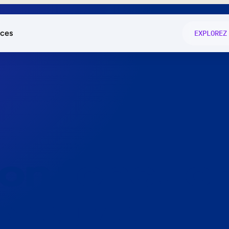
ces
EXPLOREZ
és
on fonctio
té
e
 preuve.