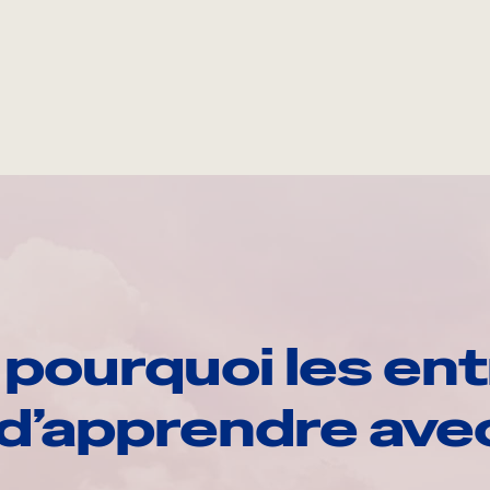
pourquoi les ent
d’apprendre av