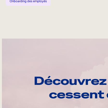
Onboarding des employés
Découvrez 
cessent 