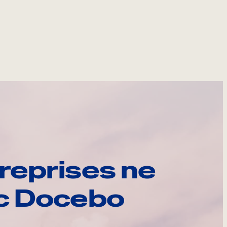
reprises ne
ec Docebo