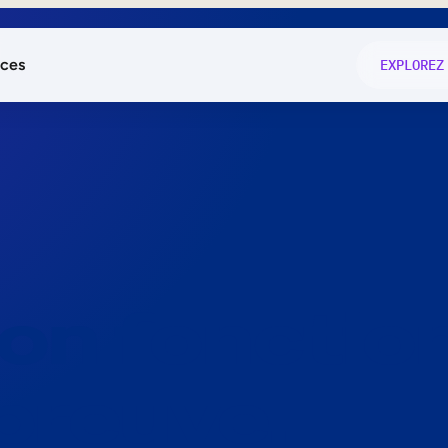
ces
EXPLOREZ
és
on fonctio
té
e
 preuve.