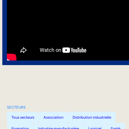
SECTEURS
Tous secteurs
Association
Distribution industrielle
Formation
Industrie manufacturière
Logiciel
Santé