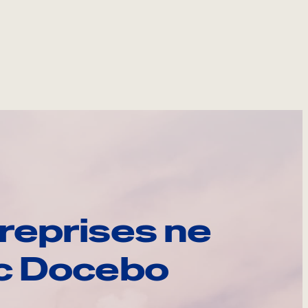
reprises ne
ec Docebo