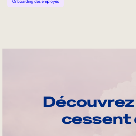
Onboarding des employés
Découvrez 
cessent 