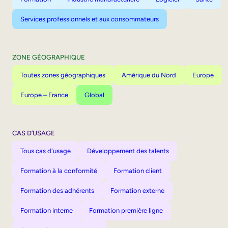
Services professionnels et aux consommateurs
ZONE GÉOGRAPHIQUE
Toutes zones géographiques
Amérique du Nord
Europe
Europe – France
Global
CAS D’USAGE
Tous cas d'usage
Développement des talents
Formation à la conformité
Formation client
Formation des adhérents
Formation externe
Formation interne
Formation première ligne