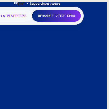
FR
EN
IT
Support
Investisseurs
 LA PLATEFORME
DEMANDEZ VOTRE DÉMO
nne.