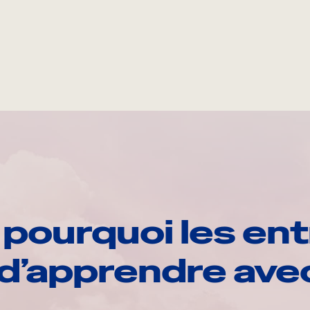
pourquoi les ent
d’apprendre av