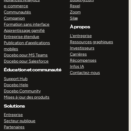
e-commerce
Rexel
Communautés
Zoom
Companion
Silæ
Formation sans interface
À propos
Apprentissage gamifié
L’entreprise
Entreprise étendue
Ressources graphiques
Publication d’applications
Investisseurs
mobiles
Carrières
Docebo pour MS Teams
Récompenses
Docebo pour Salesforce
Infos IA
Éducation et communauté
Contactez-nous
Support Hub
Docebo Help
Docebo Community
Mises à jour des produits
Solutions
Entreprise
Secteur publique
Partenaires