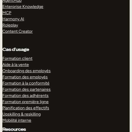
AgentHub
Enterprise Knowledge
MCP
Harmony AI
Roleplay
Content Creator
Cas d’usage
Formation client
Aide à la vente
Onboarding des employés
Formation des employés
Formation à la conformité
Formation des partenaires
Formation des adhérents
Formation première ligne
Planification des effectifs
Upskilling & reskilling
Mobilité interne
Resources