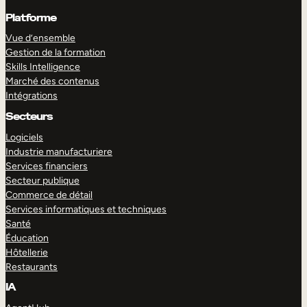
Platforme
Vue d’ensemble
Gestion de la formation
Skills Intelligence
Marché des contenus
Intégrations
Secteurs
Logiciels
Industrie manufacturiere
Services financiers
Secteur publique
Commerce de détail
Services informatiques et techniques
Santé
Éducation
Hôtellerie
Restaurants
IA