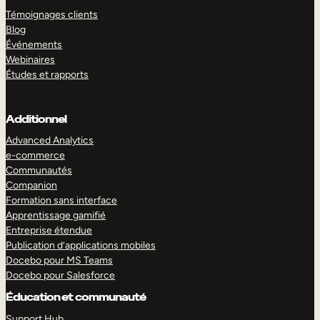
Témoignages clients
Blog
Événements
Webinaires
Études et rapports
Additionnel
Advanced Analytics
e-commerce
Communautés
Companion
Formation sans interface
Apprentissage gamifié
Entreprise étendue
Publication d’applications mobiles
Docebo pour MS Teams
Docebo pour Salesforce
Éducation et communauté
Support Hub