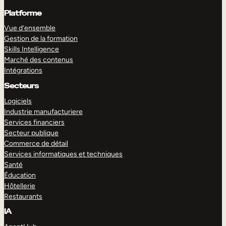
Platforme
Vue d’ensemble
Gestion de la formation
Skills Intelligence
Marché des contenus
Intégrations
Secteurs
Logiciels
Industrie manufacturiere
Services financiers
Secteur publique
Commerce de détail
Services informatiques et techniques
Santé
Éducation
Hôtellerie
Restaurants
IA