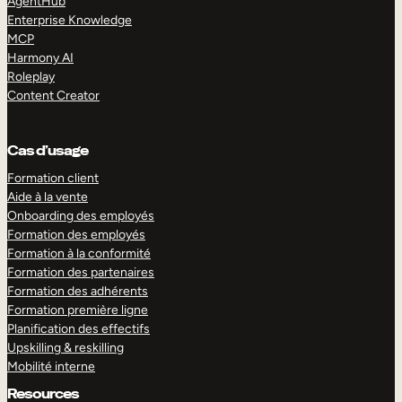
AgentHub
Enterprise Knowledge
MCP
Harmony AI
Roleplay
Content Creator
Cas d’usage
Formation client
Aide à la vente
Onboarding des employés
Formation des employés
Formation à la conformité
Formation des partenaires
Formation des adhérents
Formation première ligne
Planification des effectifs
Upskilling & reskilling
Mobilité interne
Resources