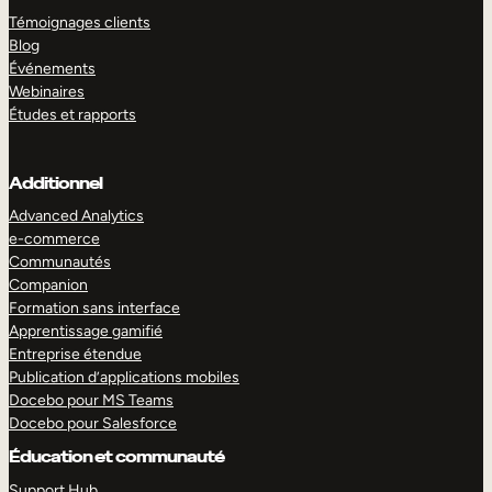
Témoignages clients
Blog
Événements
Webinaires
Études et rapports
Additionnel
Advanced Analytics
e-commerce
Communautés
Companion
Formation sans interface
Apprentissage gamifié
Entreprise étendue
Publication d’applications mobiles
Docebo pour MS Teams
Docebo pour Salesforce
Éducation et communauté
Support Hub