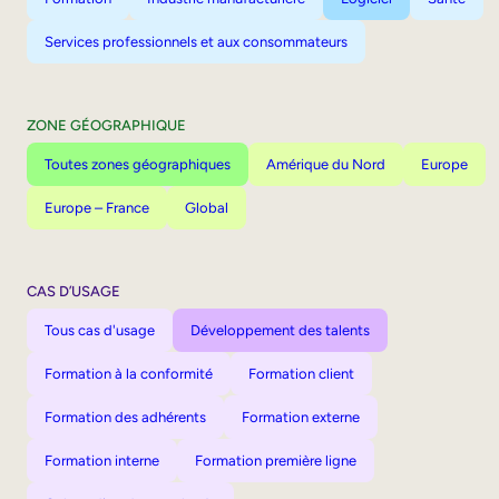
Services professionnels et aux consommateurs
ZONE GÉOGRAPHIQUE
Toutes zones géographiques
Amérique du Nord
Europe
Europe – France
Global
CAS D’USAGE
Tous cas d'usage
Développement des talents
Formation à la conformité
Formation client
Formation des adhérents
Formation externe
Formation interne
Formation première ligne