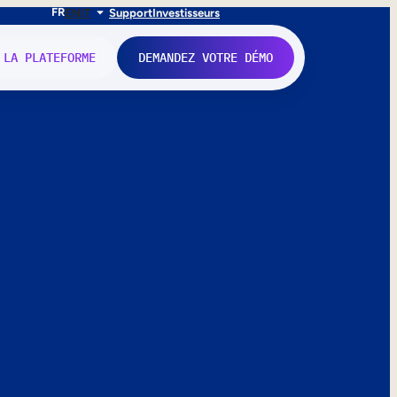
FR
EN
IT
Support
Investisseurs
 LA PLATEFORME
DEMANDEZ VOTRE DÉMO
nne.