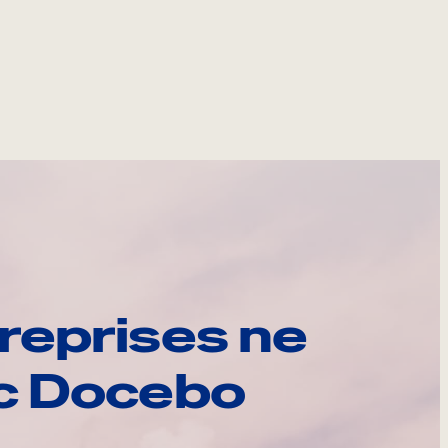
reprises ne
ec Docebo