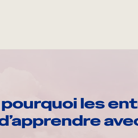
pourquoi les ent
d’apprendre av