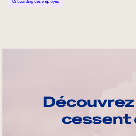
Onboarding des employés
Découvrez 
cessent 