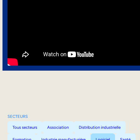
SECTEURS
Tous secteurs
Association
Distribution industrielle
Formation
Industrie manufacturière
Logiciel
Santé