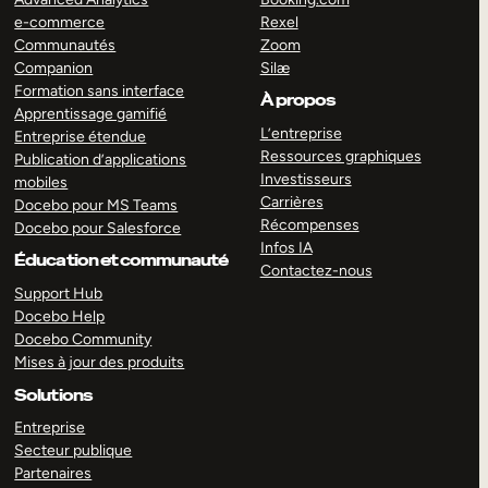
e-commerce
Rexel
Communautés
Zoom
Companion
Silæ
Formation sans interface
À propos
Apprentissage gamifié
L’entreprise
Entreprise étendue
Ressources graphiques
Publication d’applications
Investisseurs
mobiles
Carrières
Docebo pour MS Teams
Récompenses
Docebo pour Salesforce
Infos IA
Éducation et communauté
Contactez-nous
Support Hub
Docebo Help
Docebo Community
Mises à jour des produits
Solutions
Entreprise
Secteur publique
Partenaires