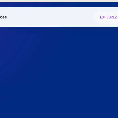
ces
EXPLOREZ
és
on fonctio
té
e
 preuve.