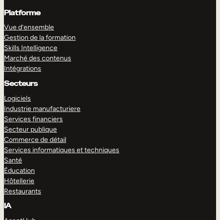
Platforme
Vue d’ensemble
Gestion de la formation
Skills Intelligence
Marché des contenus
Intégrations
Secteurs
Logiciels
Industrie manufacturiere
Services financiers
Secteur publique
Commerce de détail
Services informatiques et techniques
Santé
Éducation
Hôtellerie
Restaurants
IA