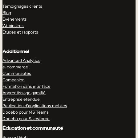
Témoignages clients
Blog
Événements
Webinaires
Études et rapports
Additionnel
Advanced Analytics
e-commerce
Communautés
Companion
Formation sans interface
Apprentissage gamifié
Entreprise étendue
Publication d’applications mobiles
Docebo pour MS Teams
Docebo pour Salesforce
Éducation et communauté
Support Hub