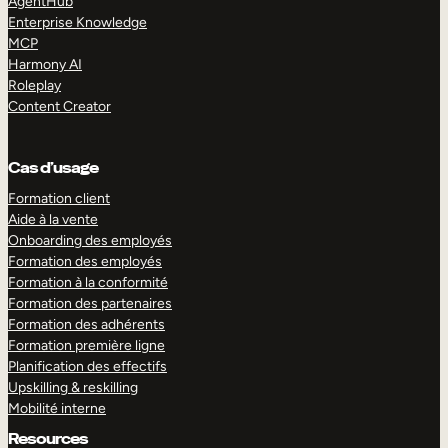
AgentHub
Enterprise Knowledge
MCP
Harmony AI
Roleplay
Content Creator
Cas d’usage
Formation client
Aide à la vente
Onboarding des employés
Formation des employés
Formation à la conformité
Formation des partenaires
Formation des adhérents
Formation première ligne
Planification des effectifs
Upskilling & reskilling
Mobilité interne
Resources